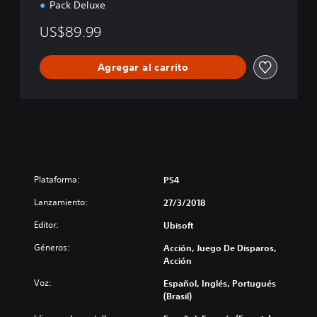
Pack Deluxe
o
n
US$89.99
Agregar al carrito
Plataforma:
PS4
Lanzamiento:
27/3/2018
Editor:
Ubisoft
Géneros:
Acción, Juego De Disparos,
Acción
Voz:
Español, Inglés, Portugués
(Brasil)