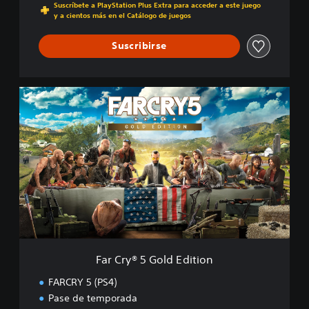
Suscríbete a PlayStation Plus Extra para acceder a este juego
y a cientos más en el Catálogo de juegos
Suscribirse
F
a
r
C
r
y
®
5
G
o
l
d
E
Far Cry® 5 Gold Edition
d
i
FARCRY 5 (PS4)
t
Pase de temporada
i