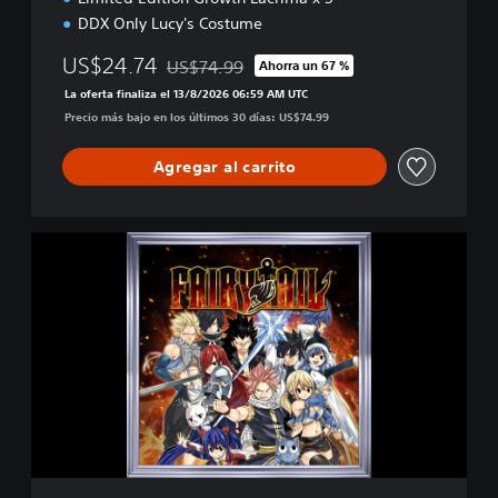
DDX Only Lucy's Costume
US$24.74
US$74.99
Ahorra un 67 %
Rebajado del precio original de US$74.99
La oferta finaliza el 13/8/2026 06:59 AM UTC
Precio más bajo en los últimos 30 días: US$74.99
Agregar al carrito
F
A
I
R
Y
T
A
I
L