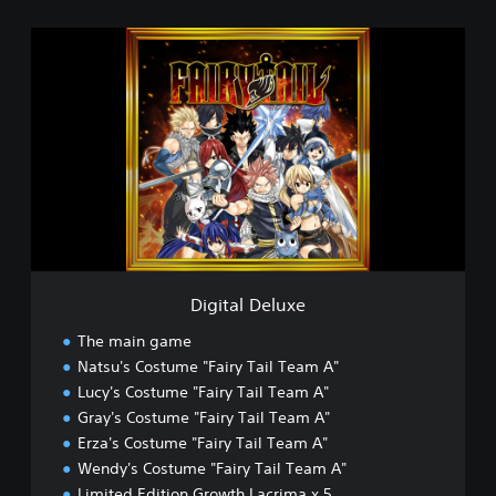
D
i
g
i
t
a
l
D
e
l
u
x
e
Digital Deluxe
The main game
Natsu's Costume "Fairy Tail Team A"
Lucy's Costume "Fairy Tail Team A"
Gray's Costume "Fairy Tail Team A"
Erza's Costume "Fairy Tail Team A"
Wendy's Costume "Fairy Tail Team A"
Limited Edition Growth Lacrima x 5