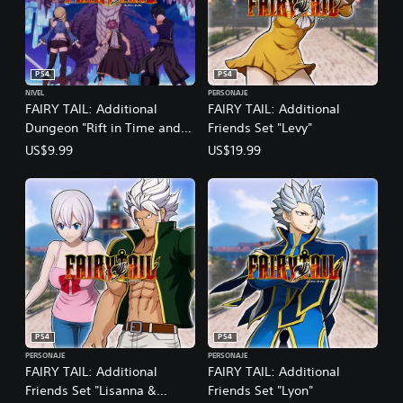
PS4
PS4
NIVEL
PERSONAJE
FAIRY TAIL: Additional
FAIRY TAIL: Additional
Dungeon "Rift in Time and
Friends Set "Levy"
Space"
US$9.99
US$19.99
PS4
PS4
PERSONAJE
PERSONAJE
FAIRY TAIL: Additional
FAIRY TAIL: Additional
Friends Set "Lisanna &
Friends Set "Lyon"