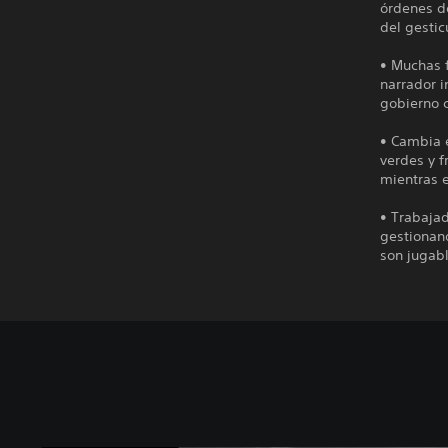
órdenes d
del gesti
• Muchas f
narrador i
gobierno 
• Cambia 
verdes y 
mientras 
• Trabajad
gestionan
son jugabl