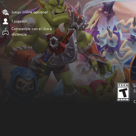
Juego online opcional
1 jugador
Compatible con el Uso a
distancia
L
S
C