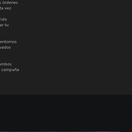
s órdenes
ta vez.
rido
ar tu
 entornos
lvados
 ambos
la campaña