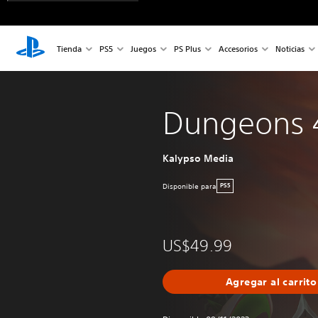
Tienda
PS5
Juegos
PS Plus
Accesorios
Noticias
Dungeons 
Kalypso Media
Disponible para
PS5
US$49.99
Agregar al carrito