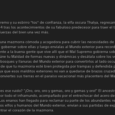
remo y su esbirro *tos* de confianza, la elfa oscura Thalya, regresa
 tras los acontecimientos de su fabuloso predecesor para traer el t
fuerzas del bien una vez más.
 una mazmorra cómoda y acogedora para cubrir las necesidades de 
y gobernar sobre ellas y luego envíalas al Mundo exterior para recor
te a la buena gente que vive allí que el Mal Supremo gobierna sob
eúne tu Maldad de formas nuevas y dinámicas y desátala sobre los v
bosques y llanuras del Mundo exterior para convertirlos al lado oscu
 de que tu mazmorra esté bien protegida por trampas y defendida p
 ya que esos malditos exteriores no van a quedarse de brazos cruza
onviertes sus tierras en el paraíso vacacional más placentero del Ma
es ese ruido? “¡Oro, oro, oro y gemas, oro y gemas y oro!” El ancestr
or todo el inframundo, acompañado por el entrechocar del acero de 
Los enanos han llegado para reclamar su parte de los abundantes re
los elfos y humanos del Mundo exterior, envían a sus partidas de ex
ntrar el corazón de la mazmorra.