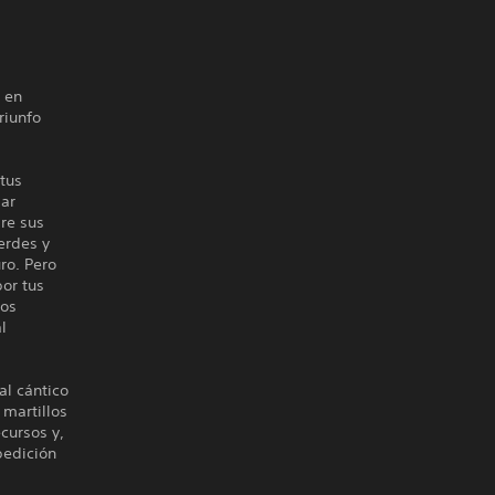
n en
riunfo
tus
dar
re sus
erdes y
ro. Pero
or tus
dos
l
al cántico
martillos
cursos y,
pedición