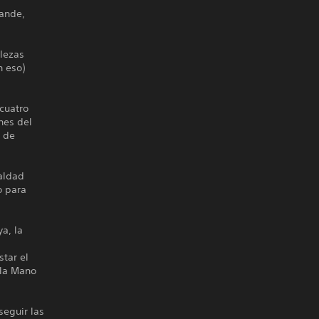
rande,
alezas
n eso)
cuatro
nes del
o de
aldad
o para
a, la
tar el
 la Mano
seguir las