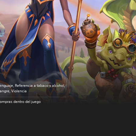
enguaje, Referencia a tabaco y alcohol,
angre, Violencia
ompras dentro del juego