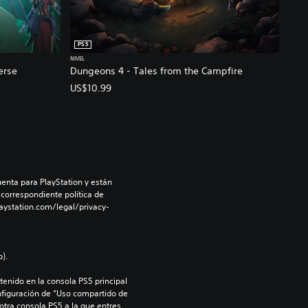
PS5
NIVEL
erse
Dungeons 4 - Tales from the Campfire
US$10.99
enta para PlayStation y están 
 correspondiente política de 
aystation.com/legal/privacy-
).
enido en la consola PS5 principal 
nfiguración de “Uso compartido de 
 otra consola PS5 a la que entres 