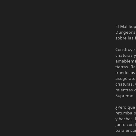
El Mal Sup
Dungeons 4
sobre las 
Construye
criaturas 
amablemen
tierras. R
frondosos 
asegúrate
criaturas,
mientras c
Supremo.
¿Pero qué 
retumba p
y hachas. 
junto con 
para enco