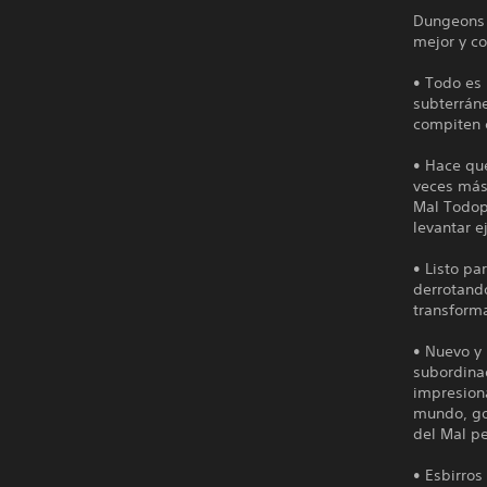
Dungeons 
mejor y c
• Todo es
subterrán
compiten c
• Hace qu
veces más
Mal Todop
levantar 
• Listo p
derrotando
transform
• Nuevo y 
subordina
impresion
mundo, go
del Mal pe
• Esbirros