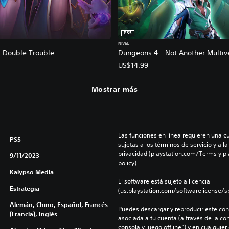
PS5
NIVEL
 Double Trouble
Dungeons 4 - Not Another Multiv
US$14.99
Mostrar más
Las funciones en línea requieren una cu
PS5
sujetas a los términos de servicio y a la
privacidad (playstation.com/Terms y pl
9/11/2023
policy).
Kalypso Media
El software está sujeto a licencia 
Estrategia
(us.playstation.com/softwarelicense/sp
Alemán, Chino, Español, Francés
Puedes descargar y reproducir este cont
(Francia), Inglés
asociada a tu cuenta (a través de la co
consola y juego offline”) y en cualquier