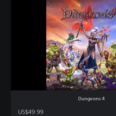
D
u
n
g
e
o
n
s
4
Dungeons 4
US$49.99