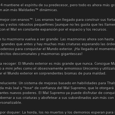
4 mantiene el espíritu de su predecesor, pero todo es ahora más g
on aún más Maldades™ dinámicas.
 mejor con enanos™: Los enanos han llegado para construir sus fort
eas y estos robustos pequeñines (aunque no les gusta que les llame
on el Mal en constante expansión por el espacio y los recursos.
e tu mazmorra vuelva a ser grande: Las mazmorras ahora son hasta 
 grandes que antes y hay muchas más criaturas esperando las órde
oderoso para conquistar el Mundo exterior. ¡Ha llegado el moment
ejércitos descomunales y mazmorras gigantescas!
ara recoger: El Mundo exterior es más grande que nunca. Consigue M
 a mini jefes como el obsesivamente armonioso Unicornio y utilízal
ar el Mundo exterior en sorprendentes biomas de pura maldad.
reluciente: Un sistema de mejoras basado en habilidades para Thaly
da más leal y *tose* de confianza del Mal Supremo, que le otorgará
antes nuevos poderes. El Mal Supremo ya puede disfrutar de conquis
bernar a sus criaturas y abofetear a sus subordinados aún más con
rsonalizable.
 por doquier: La horda, los no muertos y los demonios esperan para 