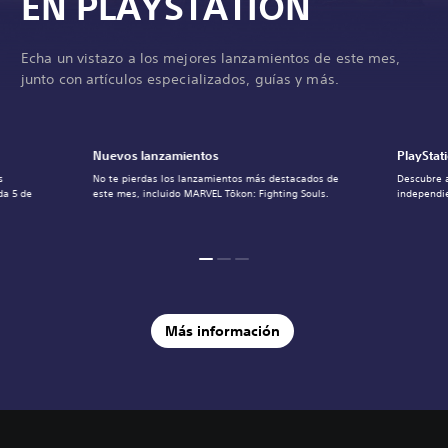
EN PLAYSTATION
Echa un vistazo a los mejores lanzamientos de este mes,
junto con artículos especializados, guías y más.
Nuevos lanzamientos
PlayStat
s
No te pierdas los lanzamientos más destacados de
Descubre 
da 5 de
este mes, incluido MARVEL Tōkon: Fighting Souls.
independie
Más información