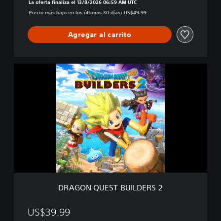
La oferta finaliza el 13/8/2026 06:59 AM UTC
S
Precio más bajo en los últimos 30 días: US$49.99
2
D
i
Agregar al carrito
g
i
t
D
a
R
l
A
D
G
e
O
l
N
u
Q
x
U
e
E
E
S
d
T
i
B
t
U
i
DRAGON QUEST BUILDERS 2
I
o
L
n
D
US$39.99
E