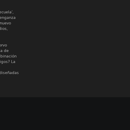
cuela',
venganza
 nuevo
dios,
orvo
ma de
mbinación
igos? La
 diseñadas