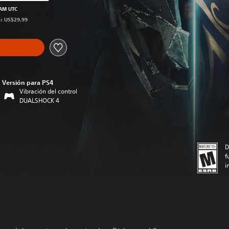
precio original de US$29.99
 AM UTC
s: US$29.99
Versión para PS4
Vibración del control
DUALSHOCK 4
D
f
i