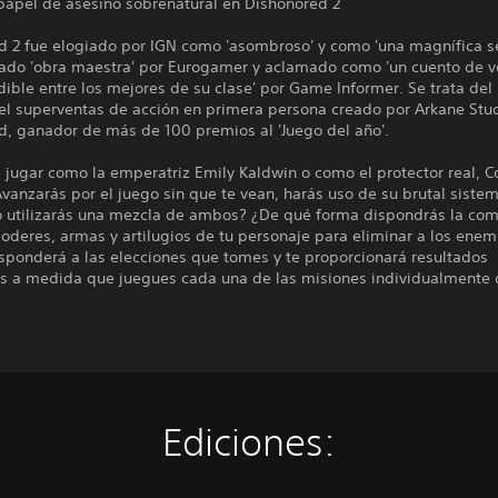
 papel de asesino sobrenatural en Dishonored 2
d 2 fue elogiado por IGN como 'asombroso' y como 'una magnífica se
rado 'obra maestra' por Eurogamer y aclamado como 'un cuento de 
ible entre los mejores de su clase' por Game Informer. Se trata del
del superventas de acción en primera persona creado por Arkane Stu
d, ganador de más de 100 premios al 'Juego del año'.
 jugar como la emperatriz Emily Kaldwin o como el protector real, C
vanzarás por el juego sin que te vean, harás uso de su brutal siste
 utilizarás una mezcla de ambos? ¿De qué forma dispondrás la co
oderes, armas y artilugios de tu personaje para eliminar a los enem
esponderá a las elecciones que tomes y te proporcionará resultados
es a medida que juegues cada una de las misiones individualmente
Ediciones: