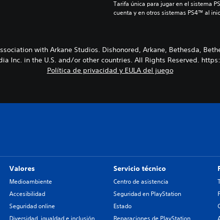
Tarifa única para jugar en el sistema P
cuenta y en otros sistemas PS4™ al inic
sociation with Arkane Studios. Dishonored, Arkane, Bethesda, Beth
a Inc. in the U.S. and/or other countries. All Rights Reserved. htt
Política de privacidad y EULA del juego
Valores
Servicio técnico
Medioambiente
Centro de asistencia
Accesibilidad
Seguridad en PlayStation
Seguridad online
Estado
Diversidad, igualdad e inclusión
Reparaciones de PlayStation