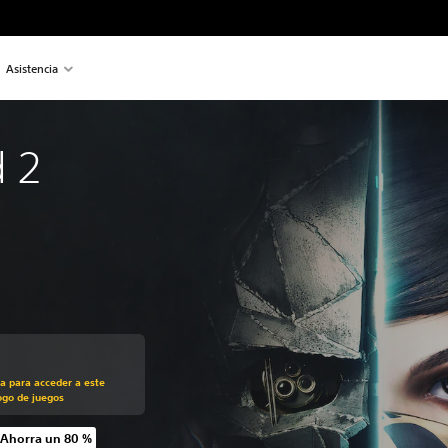
Asistencia
 2
recio original de US$29.99
ra para acceder a este
ogo de juegos
Ahorra un 80 %