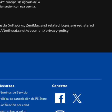
S4™ principal designado de la 
iar sesión con esa cuenta.
esda Softworks, ZeniMax and related logos are registered
ps://bethesda.net/document/privacy-policy
Recursos
Conectar
Términos de Servicio
Política de cancelación de PS Store
Clasificación por edad
Aviso sobre la salud