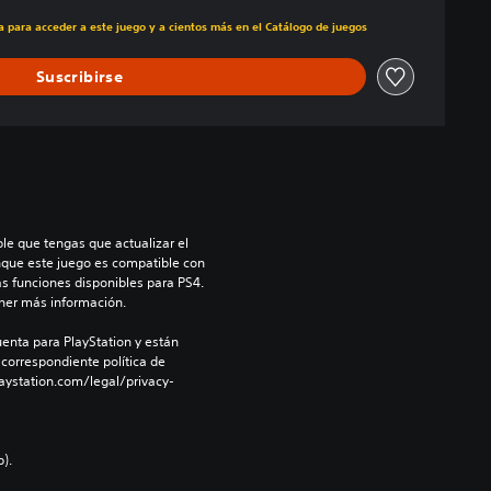
ecio original de US$29.99
ra para acceder a este juego y a cientos más en el Catálogo de juegos
Suscribirse
le que tengas que actualizar el 
nque este juego es compatible con 
as funciones disponibles para PS4. 
ner más información.
enta para PlayStation y están 
 correspondiente política de 
aystation.com/legal/privacy-
).