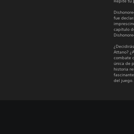
Repite tu
Dishonore
fue decla
imprescind
capítulo 
Dishonore
¿Decidirás
Attano? ¿A
combate o
única de p
historia r
fascinant
del juego.