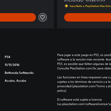
Rebajado del pr
Suscríbete a PlayStation Plus Ext
Para jugar a este juego en PS5, es posib
PS4
software a la versión más reciente. Au
PS5, es posible que falten algunas de l
11/11/2016
Consulta PlayStation.com/bc para obte
Bethesda Softworks
Las funciones en línea requieren una cu
Acción, Acción
sujetas a los términos de servicio y a la
privacidad (playstation.com/Terms y pl
policy).
El software está sujeto a licencia 
(us.playstation.com/softwarelicense/sp