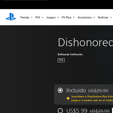
Tienda
PS5
Juegos
PS Plus
Accesorios
Noticias
Dishonored
Bethesda Softworks
PS4
Incluido
US$29.99
Rebajado del p
Suscríbete a PlayStation Plus Ext
juego y a cientos más en el Catál
US$5.99
US$29.99