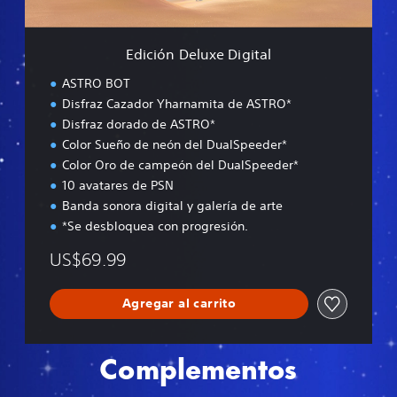
u
x
e
Edición Deluxe Digital
D
i
ASTRO BOT
g
Disfraz Cazador Yharnamita de ASTRO*
i
Disfraz dorado de ASTRO*
t
a
Color Sueño de neón del DualSpeeder*
l
Color Oro de campeón del DualSpeeder*
10 avatares de PSN
Banda sonora digital y galería de arte
*Se desbloquea con progresión.
US$69.99
Agregar al carrito
Complementos