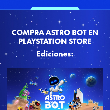
COMPRA ASTRO BOT EN
PLAYSTATION STORE
Ediciones:
E
d
i
c
i
ó
n
E
s