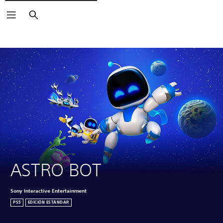
Buscar
Haz clic sobre los iconos de
para ver más.
ASTRO BOT
Sony Interactive Entertainment
PS5
EDICIÓN ESTÁNDAR