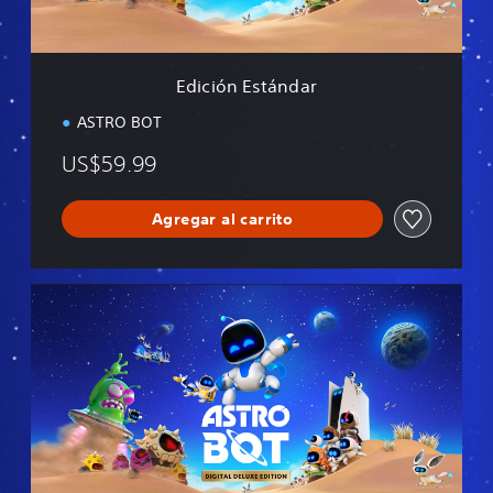
t
á
n
d
Edición Estándar
a
r
ASTRO BOT
US$59.99
Agregar al carrito
E
d
i
c
i
ó
n
D
e
l