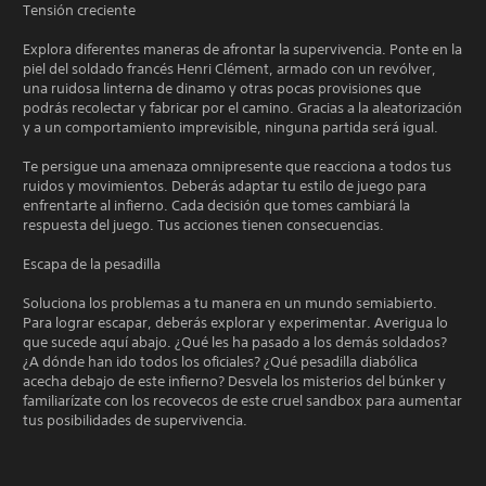
Tensión creciente
Explora diferentes maneras de afrontar la supervivencia. Ponte en la
piel del soldado francés Henri Clément, armado con un revólver,
una ruidosa linterna de dinamo y otras pocas provisiones que
podrás recolectar y fabricar por el camino. Gracias a la aleatorización
y a un comportamiento imprevisible, ninguna partida será igual.
Te persigue una amenaza omnipresente que reacciona a todos tus
ruidos y movimientos. Deberás adaptar tu estilo de juego para
enfrentarte al infierno. Cada decisión que tomes cambiará la
respuesta del juego. Tus acciones tienen consecuencias.
Escapa de la pesadilla
Soluciona los problemas a tu manera en un mundo semiabierto.
Para lograr escapar, deberás explorar y experimentar. Averigua lo
que sucede aquí abajo. ¿Qué les ha pasado a los demás soldados?
¿A dónde han ido todos los oficiales? ¿Qué pesadilla diabólica
acecha debajo de este infierno? Desvela los misterios del búnker y
familiarízate con los recovecos de este cruel sandbox para aumentar
tus posibilidades de supervivencia.