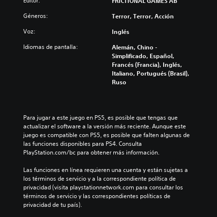
b
Editor:
FRICTIONAL GAMES AB
a
i
n
t
r
e
Géneros:
Terror, Terror, Acción
t
í
l
n
r
t
o
Voz:
Inglés
t
o
u
s
o
l
l
Idiomas de pantalla:
Alemán, Chino -
c
s
e
o
Simplificado, Español,
o
d
s
s
Francés (Francia), Inglés,
n
e
d
p
Italiano, Portugués (Brasil),
t
c
e
o
Ruso
r
á
l
r
o
m
j
q
l
a
u
u
e
r
e
e
Para jugar a este juego en PS5, es posible que tengas que 
s
a
g
e
actualizar el software a la versión más reciente. Aunque este 
a
n
o
l
juego es compatible con PS5, es posible que falten algunas de 
u
i
e
j
las funciones disponibles para PS4. Consulta 
n
e
n
u
PlayStation.com/bc para obtener más información.
a
f
c
e
d
e
u
g
Las funciones en línea requieren una cuenta y están sujetas a 
i
c
a
o
los términos de servicio y a la correspondiente política de 
s
t
l
n
privacidad (visita playstationnetwork.com para consultar los 
p
o
q
o
términos de servicio y las correspondientes políticas de 
o
s
u
i
privacidad de tu país).
s
q
i
n
i
u