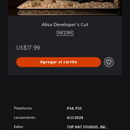
l
o
p
e
Alisa Developer's Cut
r
'
PS4
PS5
s
C
US$17.99
u
t
Agregar al carrito
Plataforma:
PS4, PS5
Lanzamiento:
6/2/2024
Editor:
TOP HAT STUDIOS, INC.