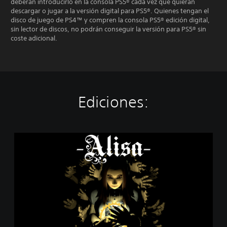
deberán introducirlo en la consola PS5® cada vez que quieran
descargar o jugar a la versión digital para PS5®. Quienes tengan el
disco de juego de PS4™ y compren la consola PS5® edición digital,
sin lector de discos, no podrán conseguir la versión para PS5® sin
coste adicional.
Ediciones:
A
l
i
s
a
-
D
e
m
o