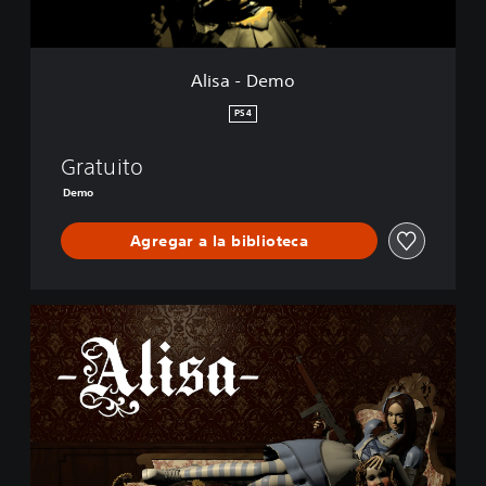
o
Alisa - Demo
PS4
Gratuito
Demo
Agregar a la biblioteca
A
l
i
s
a
D
e
v
e