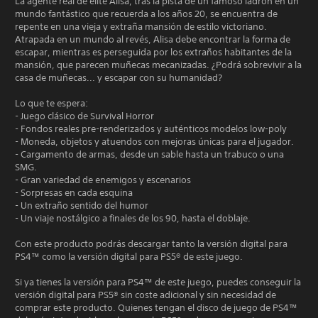
La agente real de élite Alisa, tras la pista de un famoso ladrón en un
mundo fantástico que recuerda a los años 20, se encuentra de
repente en una vieja y extraña mansión de estilo victoriano.
Atrapada en un mundo al revés, Alisa debe encontrar la forma de
escapar, mientras es perseguida por los extraños habitantes de la
mansión, que parecen muñecas mecanizadas. ¿Podrá sobrevivir a la
casa de muñecas... y escapar con su humanidad?
Lo que te espera:
- Juego clásico de Survival Horror
- Fondos reales pre-renderizados y auténticos modelos low-poly
- Moneda, objetos y atuendos con mejoras únicas para el jugador.
- Cargamento de armas, desde un sable hasta un trabuco o una
SMG.
- Gran variedad de enemigos y escenarios
- Sorpresas en cada esquina
- Un extraño sentido del humor
- Un viaje nostálgico a finales de los 90, hasta el doblaje.
Con este producto podrás descargar tanto la versión digital para
PS4™ como la versión digital para PS5® de este juego.
Si ya tienes la versión para PS4™ de este juego, puedes conseguir la
versión digital para PS5® sin coste adicional y sin necesidad de
comprar este producto. Quienes tengan el disco de juego de PS4™