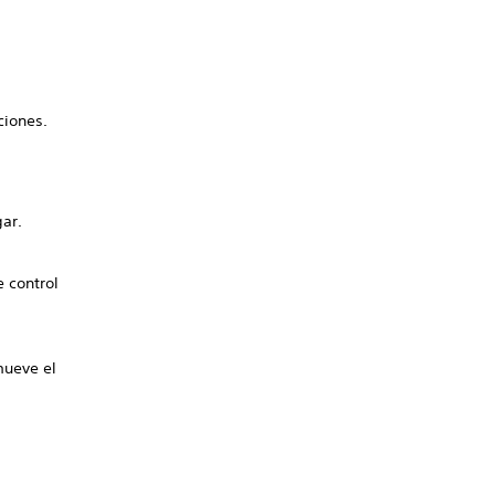
ciones.
gar.
.
e control
mueve el