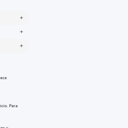
rece
icio. Para
gos y