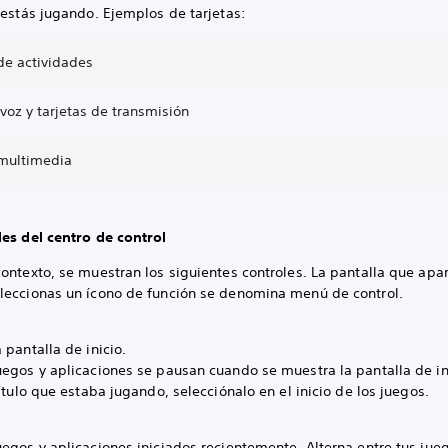
 estás jugando. Ejemplos de tarjetas:
de actividades
voz y tarjetas de transmisión
 multimedia
les del centro de control
ontexto, se muestran los siguientes controles. La pantalla que apa
leccionas un ícono de función se denomina menú de control.
 pantalla de inicio.
uegos y aplicaciones se pausan cuando se muestra la pantalla de in
título que estaba jugando, selecciónalo en el inicio de los juegos.
egos y aplicaciones iniciados recientemente. Alterna entre tus jue