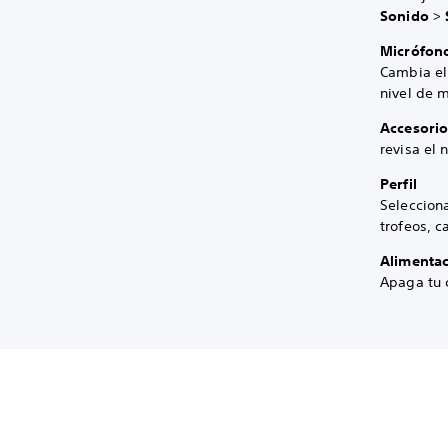
Sonido
>
Micrófon
Cambia el 
nivel de m
Accesorio
revisa el 
Perfil
Selecciona
trofeos, c
Alimenta
Apaga tu 