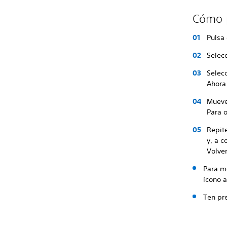
Cómo p
Pulsa 
Selecc
Selec
Ahora
Mueve 
Para o
Repite
y, a c
Volver
Para mo
ícono a
Ten pr