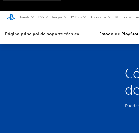
Tienda
PS5
Juegos
PS Plus
Accesorios
Noticias
As
Página principal de soporte técnico
Estado de PlayStat
Có
de
Puedes