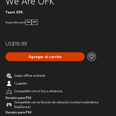
We Are OFK
Team OFK
Disponible para
PS4
PS5
US$19.99
Agregar al carrito
Juego offline activado
1 jugador
Compatible con el Uso a distancia
Versión para PS5
Compatible con la función de vibración (control inalámbrico
DualSense)
Versión para PS4