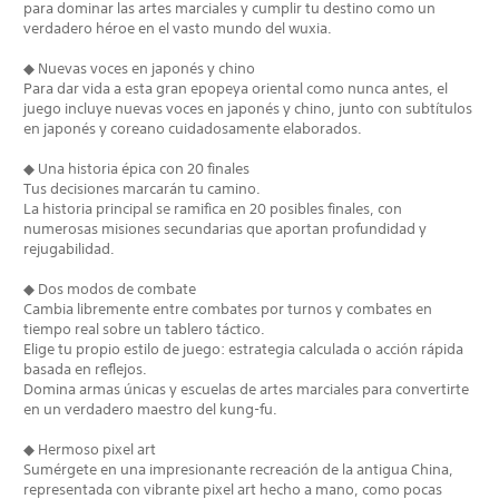
para dominar las artes marciales y cumplir tu destino como un
verdadero héroe en el vasto mundo del wuxia.
◆ Nuevas voces en japonés y chino
Para dar vida a esta gran epopeya oriental como nunca antes, el
juego incluye nuevas voces en japonés y chino, junto con subtítulos
en japonés y coreano cuidadosamente elaborados.
◆ Una historia épica con 20 finales
Tus decisiones marcarán tu camino.
La historia principal se ramifica en 20 posibles finales, con
numerosas misiones secundarias que aportan profundidad y
rejugabilidad.
◆ Dos modos de combate
Cambia libremente entre combates por turnos y combates en
tiempo real sobre un tablero táctico.
Elige tu propio estilo de juego: estrategia calculada o acción rápida
basada en reflejos.
Domina armas únicas y escuelas de artes marciales para convertirte
en un verdadero maestro del kung-fu.
◆ Hermoso pixel art
Sumérgete en una impresionante recreación de la antigua China,
representada con vibrante pixel art hecho a mano, como pocas