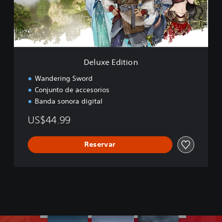
d
i
t
i
o
n
Deluxe Edition
Wandering Sword
Conjunto de accesorios
Banda sonora digital
US$44.99
Reservar