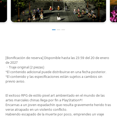
[Bonificación de reserva] Disponible hasta las 23:59 del 20 de enero
de 2027
・Traje original (2 piezas)
*El contenido adicional puede distribuirse en una fecha posterior.
*El contenido y las especificaciones están sujetos a cambios sin
previo aviso.
El exitoso RPG de estilo pixel art ambientado en el mundo de las
artes marciales chinas llega por fin a PlayStation®!
Encarnas a un joven espadachín que resulta gravemente herido tras
verse atrapado en un violento conflicto.
Habiendo escapado de la muerte por poco, emprendes un viaje