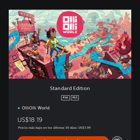
S
t
a
n
d
a
r
d
E
d
i
t
i
Standard Edition
o
n
PS4
PS5
OlliOlli World
US$18.19
Precio más bajo en los últimos 30 días: US$7.99