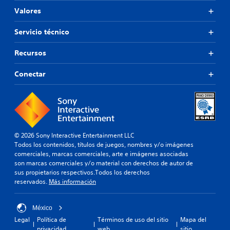
a
s
d
d
n
Valores
i
e
e
c
n
p
s
o
p
Servicio técnico
a
p
n
u
r
a
u
l
a
Recursos
u
n
s
q
s
t
a
u
a
Conectar
a
r
e
r
m
o
s
e
a
m
e
l
ñ
a
a
j
o
n
m
u
d
t
á
e
e
e
s
© 2026 Sony Interactive Entertainment LLC
g
l
n
f
Todos los contenidos, títulos de juegos, nombres y/o imágenes
o
e
e
á
comerciales, marcas comerciales, arte e imágenes asociadas
e
t
r
c
son marcas comerciales y/o material con derechos de autor de
n
r
p
i
sus propietarios respectivos.Todos los derechos
c
a
u
l
reservados.
Más información
u
m
l
d
a
á
s
e
l
s
a
l
México
q
g
d
e
Legal
Política de
Términos de uso del sitio
Mapa del
u
r
o
e
privacidad
web
sitio
i