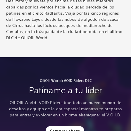
Deslízate y muévete por encima de las nubes mientras
cabalgas por los vientos hacia la ciudad perdida de los
patines en el cielo: Radlantis.
Viaja por las cinco regiones
de Flowzone Layer, desde las nubes de algodón de azúcar
de Cirrus hasta los lúcidos bosques de medianoche de
Cumulus, en tu búsqueda de la ciudad perdida en el último
DLC de OlliOlli World.
OlliOlli World: VOID Riders DLC
Patíname a tu líder
OlliOlli World: VOID Riders trae todo un nuevo mundo de
desafíos y equipo de la era espacial mientras te preparas
para entrar y explorar en un bioma alienígena: el V.O.I.D.
Comprar ahora