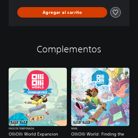
Agregar al carrito
Complementos
PS5
PS4
PS5
PS4
PASE DE TEMPORADA
NIVEL
OlliOlli World Expansion
OlliOlli World: Finding the