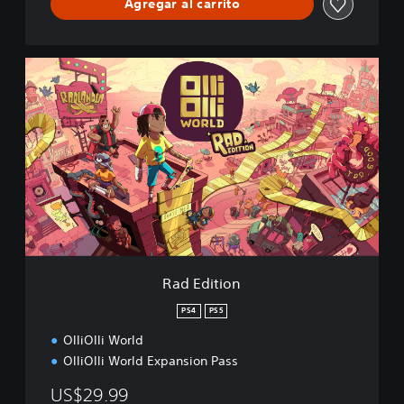
Agregar al carrito
R
a
d
E
d
i
t
i
o
n
Rad Edition
PS4
PS5
OlliOlli World
OlliOlli World Expansion Pass
US$29.99