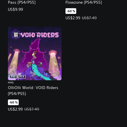
Pass (PS4/PS5)
Flowzone (PS4/PS5)
US$9.99
-60 %
Precio de la oferta: US$2.99. Prec
US$2.99
US$7.49
PS5
PS4
NIVEL
OlliOlli World: VOID Riders
(PS4/PS5)
-60 %
Precio de la oferta: US$2.99. Precio original: US$7.49.
US$2.99
US$7.49