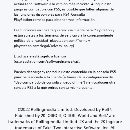
e
i
l
á
actualizar el software a la versión más reciente. Aunque este 
c
ó
d
n
juego es compatible con PS5, es posible que falten algunas de 
t
n
e
e
las funciones disponibles para PS4. Consulta 
u
f
l
a
PlayStation.com/bc para obtener más información.
r
r
g
s
a
o
a
Las funciones en línea requieren una cuenta para PlayStation y 
d
.
n
m
están sujetas a los términos de servicio y a la correspondiente 
e
t
e
política de privacidad (playstation.com/Terms y 
b
a
p
S
playstation.com/legal/privacy-policy).
o
l
l
u
(
a
t
El software está sujeto a licencia 
b
H
y
o
(us.playstation.com/softwarelicense/sp).
t
U
e
n
í
D
n
e
Puedes descargar y reproducir este contenido en la consola PS5 
t
)
c
principal asociada a tu cuenta (a través de la configuración de 
s
s
u
u
“Uso compartido de consola y juego offline”) y en cualquier otra 
P
e
a
l
consola PS5 a la que entres con tu misma cuenta.
u
p
l
o
e
r
q
s
d
e
u
g
e
s
i
r
©2022 Rollingmedia Limited. Developed by Roll7.
s
e
e
a
Published by 2K. OlliOlli, OlliOlli World and Roll7 are
j
n
r
n
u
trademarks of Rollingmedia Limited. 2K and the 2K logo are
t
m
g
d
a
o
trademarks of Take-Two Interactive Software, Inc. All