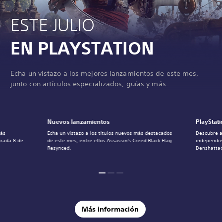
ESTE JULIO
EN PLAYSTATION
Echa un vistazo a los mejores lanzamientos de este mes,
junto con artículos especializados, guías y más.
Nuevos lanzamientos
PlayStati
más
Echa un vistazo a los títulos nuevos más destacados
Descubre a
orada 8 de
de este mes, entre ellos Assassin's Creed Black Flag
independie
Resynced.
Denshattac
Más información