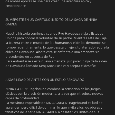
de ambas épocas se une para crear una aventura épica y
emocionante.
SUMÉRGETE EN UN CAPÍTULO INÉDITO DE LA SAGA DE NINJA
GAIDEN
Nuestra historia comienza cuando Ryu Hayabusa viaja a Estados
Unidos para honrar la voluntad de su padre. Mientras está de viaje,
la barrera entre el mundo de los humanos y el de los demonios se
rompe repentinamente, lo que desata un ejército aterrador sobre la
aldea de Hayabusa. Ahora esta se enfrenta a una amenaza sin
precedentes en ausencia de Ryu.
Para enfrentarse a esta nueva amenaza, ¡un joven ninja de la aldea
de Hayabusa llamado Kenji Mozu se alza y acepta el desafío!
JUGABILIDAD DE ANTES CON UN ESTILO RENOVADO
NINJA GAIDEN: Ragebound combina la sensación de los juegos
clásicos con la precisión moderna, a la vez que introduce nuevas
capas de profundidad.
La mecánica impecable de NINJA GAIDEN: Ragebound es fácil de
aprender, pero difícil de dominar, lo que invita a los jugadores y
fanáticos de la serie NINJA GAIDEN a desafiar los límites de sus