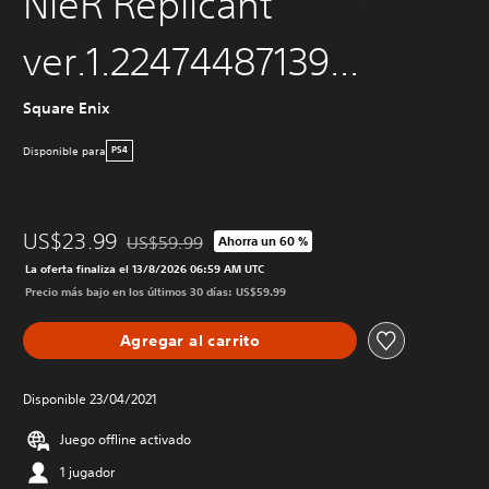
NieR Replicant
ver.1.22474487139...
Square Enix
Disponible para
PS4
US$23.99
US$59.99
Ahorra un 60 %
Rebajado del precio original de US$59.99
La oferta finaliza el 13/8/2026 06:59 AM UTC
Precio más bajo en los últimos 30 días: US$59.99
Agregar al carrito
Disponible 23/04/2021
Juego offline activado
1 jugador