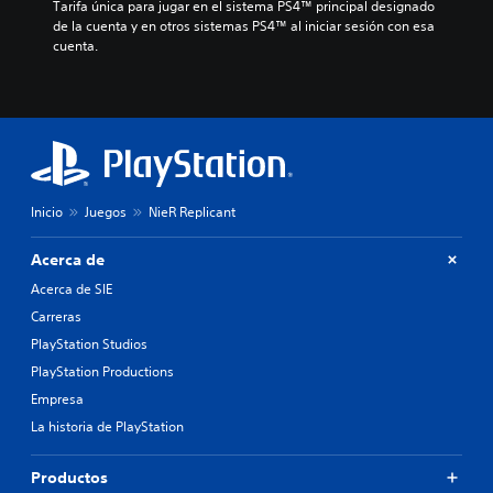
Tarifa única para jugar en el sistema PS4™ principal designado 
de la cuenta y en otros sistemas PS4™ al iniciar sesión con esa 
cuenta.
Inicio
Juegos
NieR Replicant
Acerca de
Acerca de SIE
Carreras
PlayStation Studios
PlayStation Productions
Empresa
La historia de PlayStation
Productos