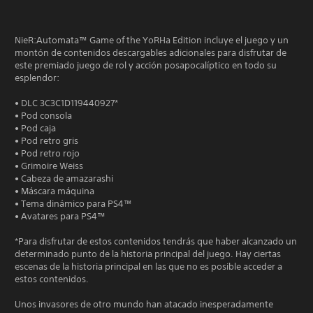
NieR:Automata™ Game of the YoRHa Edition incluye el juego y un
montón de contenidos descargables adicionales para disfrutar de
este premiado juego de rol y acción posapocalíptico en todo su
esplendor:
• DLC 3C3C1D119440927*
• Pod consola
• Pod caja
• Pod retro gris
• Pod retro rojo
• Grimoire Weiss
• Cabeza de amazarashi
• Máscara máquina
• Tema dinámico para PS4™
• Avatares para PS4™
*Para disfrutar de estos contenidos tendrás que haber alcanzado un
determinado punto de la historia principal del juego. Hay ciertas
escenas de la historia principal en las que no es posible acceder a
estos contenidos.
Unos invasores de otro mundo han atacado inesperadamente