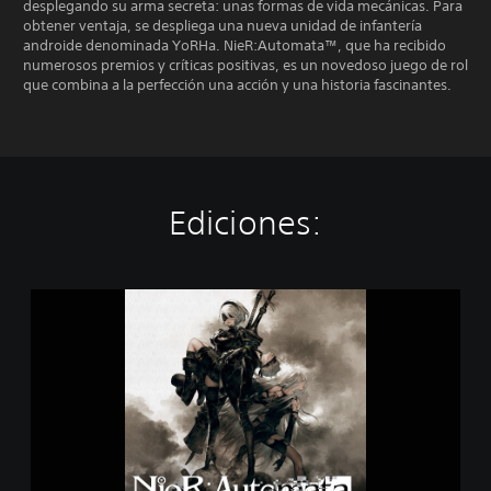
desplegando su arma secreta: unas formas de vida mecánicas. Para
obtener ventaja, se despliega una nueva unidad de infantería
androide denominada YoRHa. NieR:Automata™, que ha recibido
numerosos premios y críticas positivas, es un novedoso juego de rol
que combina a la perfección una acción y una historia fascinantes.
Ediciones:
N
i
e
R
:
A
u
t
o
m