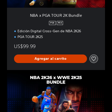
R
2
K
NBA x PGA TOUR 2K Bundle
B
u
PS4
PS5
n
Edición Digital Cross-Gen de NBA 2K26
d
l
PGA TOUR 2K25
e
US$99.99
Agregar al carrito
N
B
A
2
K
2
6
x