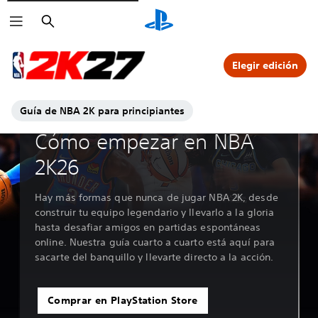
Buscar
Elegir edición
Guía de NBA 2K para principiantes
Análisis exhaustivo de las características
Cómo empezar en NBA
2K26
Hay más formas que nunca de jugar NBA 2K, desde
construir tu equipo legendario y llevarlo a la gloria
hasta desafiar amigos en partidas espontáneas
online. Nuestra guía cuarto a cuarto está aquí para
sacarte del banquillo y llevarte directo a la acción.
Comprar en PlayStation Store