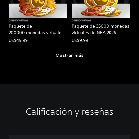
DINERO VIRTUAL
DINERO VIRTUAL
Paquete de
Paquete de 35000 monedas
200000 monedas virtuales
virtuales de NBA 2K26
de NBA 2K26
US$49.99
US$9.99
Mostrar más
Calificación y reseñas