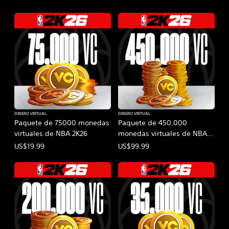
DINERO VIRTUAL
DINERO VIRTUAL
Paquete de 75000 monedas
Paquete de 450.000
virtuales de NBA 2K26
monedas virtuales de NBA
2K26
US$19.99
US$99.99