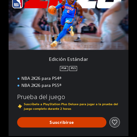
c
i
ó
n
E
s
t
á
n
d
Edición Estándar
a
r
PS4
PS5
NBA 2K26 para PS4®
NBA 2K26 para PS5®
Prueba del juego
Suscríbete a PlayStation Plus Deluxe para jugar a la prueba del
juego completo durante 2 horas
Suscribirse