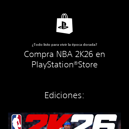
¿Todo listo para vivir la época dorada?
Compra NBA 2K26 en
PlayStation®Store
Ediciones:
E
d
i