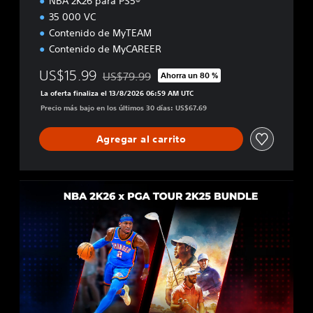
NBA 2K26 para PS5®
35 000 VC
Contenido de MyTEAM
Contenido de MyCAREER
US$15.99
US$79.99
Ahorra un 80 %
Rebajado del precio original de US$79.99
La oferta finaliza el 13/8/2026 06:59 AM UTC
Precio más bajo en los últimos 30 días: US$67.69
Agregar al carrito
N
B
A
x
P
G
A
T
O
U