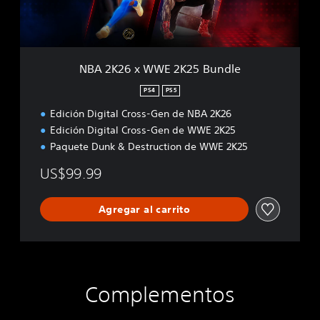
W
W
E
2
K
NBA 2K26 x WWE 2K25 Bundle
2
5
PS4
PS5
B
Edición Digital Cross-Gen de NBA 2K26
u
n
Edición Digital Cross-Gen de WWE 2K25
d
Paquete Dunk & Destruction de WWE 2K25
l
e
US$99.99
Agregar al carrito
Complementos