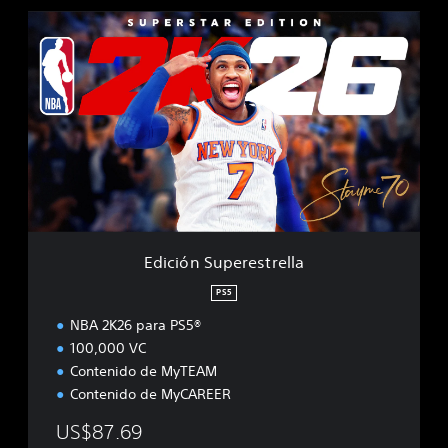
E
d
i
c
i
ó
n
S
u
p
e
r
e
Edición Superestrella
s
t
PS5
r
NBA 2K26 para PS5®
e
l
100,000 VC
l
Contenido de MyTEAM
a
Contenido de MyCAREER
US$87.69