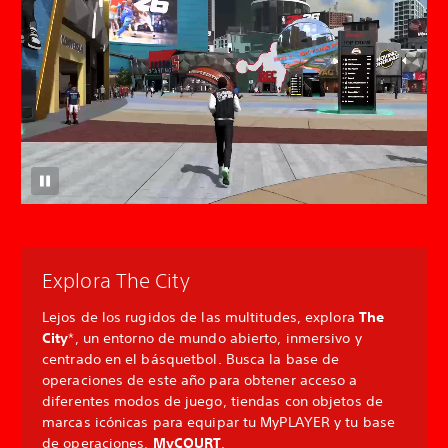
Explora The City
Lejos de los rugidos de las multitudes, explora
The
City
*, un entorno de mundo abierto, inmersivo y
centrado en el básquetbol. Busca la base de
operaciones de este año para obtener acceso a
diferentes modos de juego, tiendas con objetos de
marcas icónicas para equipar tu MyPLAYER y tu base
de operaciones,
MyCOURT
.