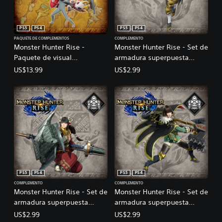
PS5
PS4
PS5
PS4
PAQUETE DE COMPLEMENTOS
COMPLEMENTO
Monster Hunter Rise -
Monster Hunter Rise - Set de
Paquete de visual
armadura superpuesta
superpuesto "Monstruo de
"Fiorayne"
US$13.99
US$2.99
Peluche"
PS5
PS4
PS5
PS4
COMPLEMENTO
COMPLEMENTO
Monster Hunter Rise - Set de
Monster Hunter Rise - Set de
armadura superpuesta
armadura superpuesta
"Minoto" para cazadores
"Rondine" para cazadores
US$2.99
US$2.99