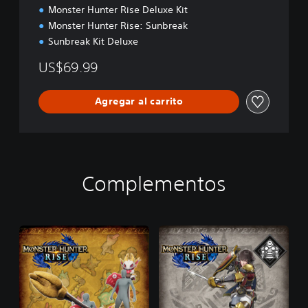
o
Monster Hunter Rise Deluxe Kit
n
Monster Hunter Rise: Sunbreak
Sunbreak Kit Deluxe
US$69.99
Agregar al carrito
Complementos