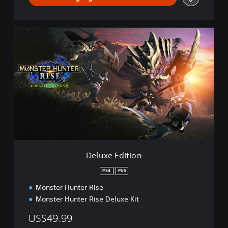
D
e
l
u
x
e
E
d
i
t
i
o
n
Deluxe Edition
PS4
PS5
Monster Hunter Rise
Monster Hunter Rise Deluxe Kit
US$49.99