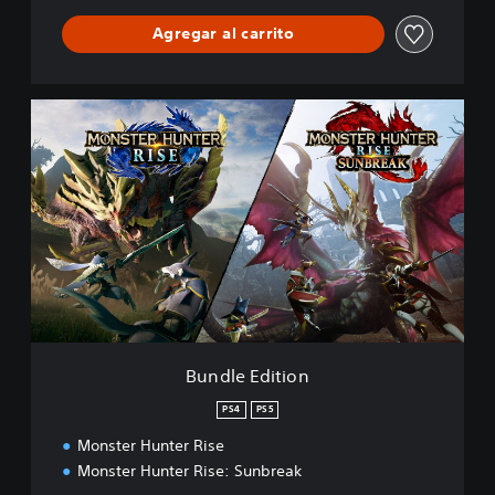
Agregar al carrito
B
u
n
d
l
e
E
d
i
t
i
o
n
Bundle Edition
PS4
PS5
Monster Hunter Rise
Monster Hunter Rise: Sunbreak