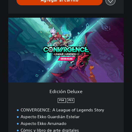
Agregar al carrito
E
d
i
c
i
ó
n
D
e
l
u
x
e
Edición Deluxe
PS4
PS5
CONVERGENCE: A League of Legends Story
Aspecto Ekko Guardián Estelar
Aspecto Ekko Arruinado
Cómic y libro de arte digitales