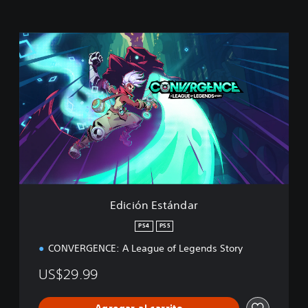
E
d
i
c
i
ó
n
E
s
t
á
n
d
Edición Estándar
a
r
PS4
PS5
CONVERGENCE: A League of Legends Story
US$29.99