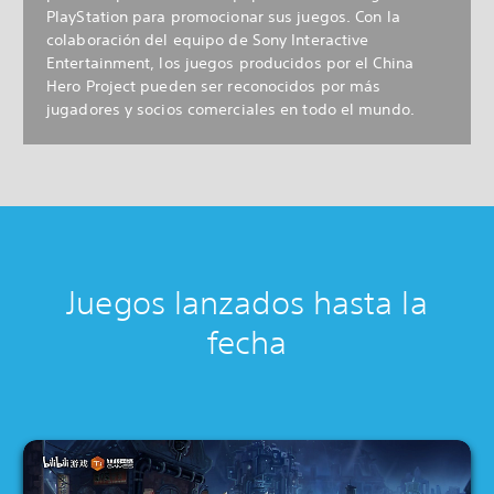
PlayStation para promocionar sus juegos. Con la
colaboración del equipo de Sony Interactive
Entertainment, los juegos producidos por el China
Hero Project pueden ser reconocidos por más
jugadores y socios comerciales en todo el mundo.
Juegos lanzados hasta la
fecha