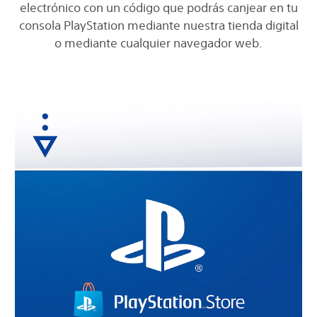
electrónico con un código que podrás canjear en tu
consola PlayStation mediante nuestra tienda digital
o mediante cualquier navegador web.