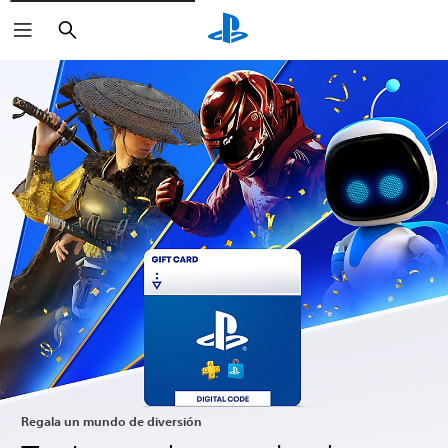
Buscar
Regala un mundo de diversión