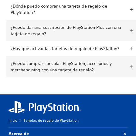
¿Dónde puedo comprar una tarjeta de regalo de
PlayStation?
¿Puedo dar una suscripción de PlayStation Plus con una
tarjeta de regalo?
¿Hay que activar las tarjetas de regalo de PlayStation?
¿Puedo comprar consolas PlayStation, accesorios y
merchandising con una tarjeta de regalo?
Inicio
Tarjetas de regalo de PlayStation
Acerca de