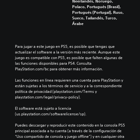
Neerlandés, Noruego,
a
g
e
u
Polaco, Portugués (Brasil),
n
r
l
d
Portugués (Portugal), Ruso,
i
a
j
i
Sueco, Tailandés, Turco,
e
m
u
o
Árabe
f
e
e
i
e
n
g
n
c
t
o
d
t
e
n
i
Para jugar a este juego en PS5, es posible que tengas que 
o
l
o
v
actualizar el software a la versión más reciente. Aunque este 
s
o
i
i
juego es compatible con PS5, es posible que falten algunas de 
q
s
n
d
las funciones disponibles para PS4. Consulta 
u
c
c
u
PlayStation.com/bc para obtener más información.
e
o
l
a
p
n
u
l
Las funciones en línea requieren una cuenta para PlayStation y 
o
t
y
e
están sujetas a los términos de servicio y a la correspondiente 
d
r
e
s
política de privacidad (playstation.com/Terms y 
r
o
d
.
playstation.com/legal/privacy-policy).
í
l
i
a
e
á
El software está sujeto a licencia 
n
s
l
(us.playstation.com/softwarelicense/sp).
r
d
o
e
e
g
Puedes descargar y reproducir este contenido en la consola PS5 
s
l
o
principal asociada a tu cuenta (a través de la configuración de 
u
j
h
“Uso compartido de consola y juego offline”) y en cualquier otra 
l
u
a