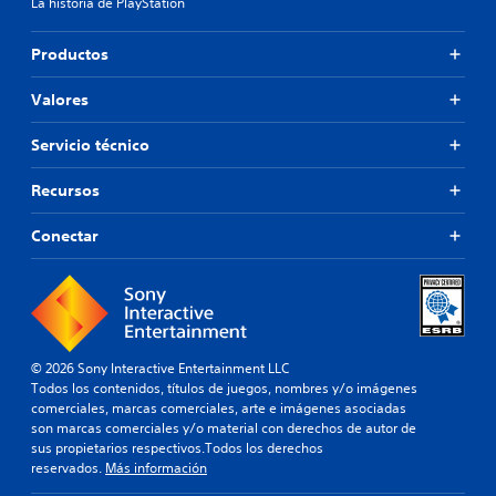
c
s
La historia de PlayStation
a
o
t
n
s
i
t
Productos
)
c
e
k
e
E
Valores
l
a
l
g
j
j
Servicio técnico
a
u
u
m
e
s
e
Recursos
g
t
p
o
a
l
s
Conectar
b
a
o
l
y
l
e
.
a
(
m
a
e
n
v
© 2026 Sony Interactive Entertainment LLC
t
a
Todos los contenidos, títulos de juegos, nombres y/o imágenes
e
n
comerciales, marcas comerciales, arte e imágenes asociadas
i
z
son marcas comerciales y/o material con derechos de autor de
n
a
sus propietarios respectivos.Todos los derechos
c
d
reservados.
Más información
l
a
u