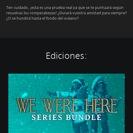
Ten cuidado, ¡esta es una prueba real ya que se te puntuará según
resuelvas los rompecabezas! ¿Durará vuestra amistad para siempre?
¿O se hundirá hasta el fondo del océano?
Ediciones:
W
e
W
e
r
e
H
e
r
e
S