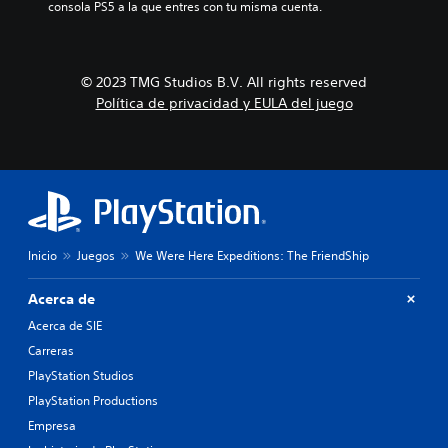
consola PS5 a la que entres con tu misma cuenta.
t
e
b
a
g
l
r
o
a
v
.
d
i
© 2023 TMG Studios B.V. All rights reserved
o
s
.
Política de privacidad y EULA del juego
S
u
e
a
S
n
l
u
s
m
e
b
i
n
t
b
t
í
i
e
t
l
Inicio
Juegos
We Were Here Expeditions: The FriendShip
m
u
i
o
l
d
l
Acerca de
o
a
e
Acerca de SIE
s
d
s
(
d
t
Carreras
o
b
e
PlayStation Studios
s
á
j
PlayStation Productions
d
s
o
u
Empresa
i
y
r