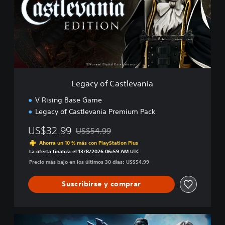
c
y
o
f
C
a
s
t
l
Legacy of Castlevania
e
v
V Rising Base Game
a
Legacy of Castlevania Premium Pack
n
i
US$32.99
US$54.99
a
Rebajado del precio original de US$54.99
Ahorra un 10 % más con PlayStation Plus
La oferta finaliza el 13/8/2026 06:59 AM UTC
Precio más bajo en los últimos 30 días: US$54.99
Suscribirse y comprar
C