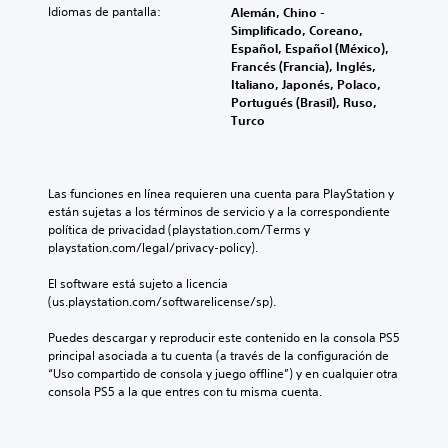
e
e
i
Idiomas de pantalla:
Alemán, Chino -
P
n
d
n
Simplificado, Coreano,
u
c
u
c
Español, Español (México),
e
i
c
l
Francés (Francia), Inglés,
d
a
i
u
Italiano, Japonés, Polaco,
e
r
r
y
Portugués (Brasil), Ruso,
s
l
e
e
Turco
j
o
l
s
u
s
d
u
g
v
e
b
a
o
s
t
Las funciones en línea requieren una cuenta para PlayStation y 
r
l
a
í
están sujetas a los términos de servicio y a la correspondiente 
s
ú
f
t
política de privacidad (playstation.com/Terms y 
i
m
í
u
playstation.com/legal/privacy-policy).
n
e
o
l
a
n
g
o
El software está sujeto a licencia 
c
e
e
s
(us.playstation.com/softwarelicense/sp).
t
s
n
p
i
d
e
a
Puedes descargar y reproducir este contenido en la consola PS5 
v
e
r
r
principal asociada a tu cuenta (a través de la configuración de 
a
a
a
a
“Uso compartido de consola y juego offline”) y en cualquier otra 
r
u
l
l
consola PS5 a la que entres con tu misma cuenta.
l
d
d
a
a
i
e
h
v
o
l
i