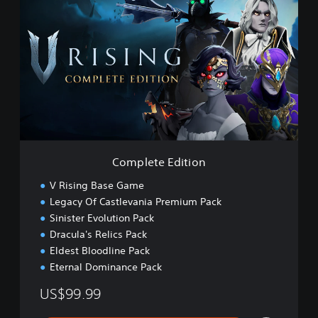
o
m
p
l
e
t
e
E
d
i
t
i
Complete Edition
o
n
V Rising Base Game
Legacy Of Castlevania Premium Pack
Sinister Evolution Pack
Dracula's Relics Pack
Eldest Bloodline Pack
Eternal Dominance Pack
US$99.99