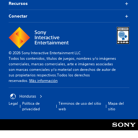
u
f
Recursos
i
e
i
p
s
c
a
Conectar
t
u
l
a
l
e
h
t
s
á
a
.
p
d
t
a
i
© 2026 Sony Interactive Entertainment LLC
l
c
Todos los contenidos, títulos de juegos, nombres y/o imágenes
t
a
comerciales, marcas comerciales, arte e imágenes asociadas
e
.
son marcas comerciales y/o material con derechos de autor de
r
sus propietarios respectivos.Todos los derechos
n
reservados.
Más información
a
S
t
e
i
p
Honduras
v
u
o
Legal
Política de
Términos de uso del sitio
Mapa del
e
p
privacidad
web
sitio
d
r
e
e
d
j
e
u
f