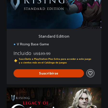
a
r
d
E
d
i
t
i
Standard Edition
o
n
V Rising Base Game
Incluido
US$39.99
Rebajado del precio original de US$39.99
Suscríbete a PlayStation Plus Extra para acceder a este juego
y a cientos más en el Catálogo de juegos
Suscribirse
L
e
g
a