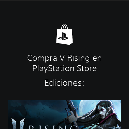
Compra V Rising en
PlayStation Store
Ediciones:
S
t
a
n
d