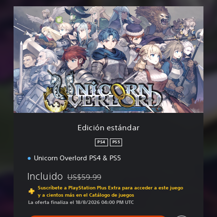
E
d
i
c
i
ó
n
e
s
t
á
n
d
Edición estándar
a
r
PS4
PS5
Unicorn Overlord PS4 & PS5
Incluido
US$59.99
Rebajado del precio original de US$59.99
Suscríbete a PlayStation Plus Extra para acceder a este juego
y a cientos más en el Catálogo de juegos
La oferta finaliza el 18/8/2026 04:00 PM UTC