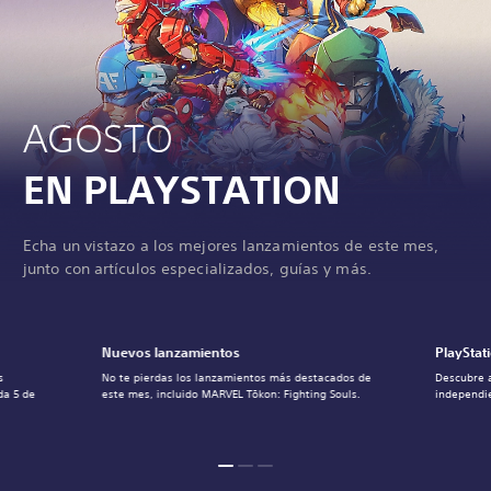
AGOSTO
EN PLAYSTATION
Echa un vistazo a los mejores lanzamientos de este mes,
junto con artículos especializados, guías y más.
Nuevos lanzamientos
PlayStat
s
No te pierdas los lanzamientos más destacados de
Descubre 
da 5 de
este mes, incluido MARVEL Tōkon: Fighting Souls.
independie