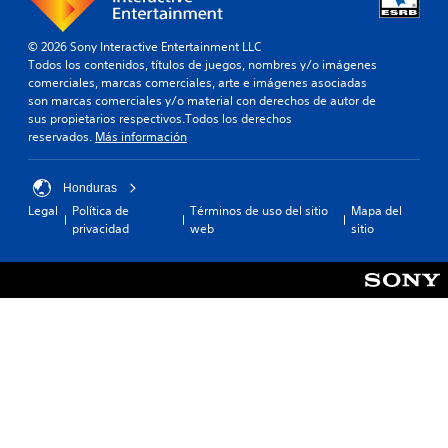
i
d
d
d
a
i
o
© 2026 Sony Interactive Entertainment LLC
m
o
.
Todos los contenidos, títulos de juegos, nombres y/o imágenes
e
p
comerciales, marcas comerciales, arte e imágenes asociadas
n
a
son marcas comerciales y/o material con derechos de autor de
R
t
r
sus propietarios respectivos.Todos los derechos
e
e
a
reservados.
Más información
o
c
q
d
u
o
e
e
r
Honduras
n
s
d
Legal
Política de
Términos de uso del sitio
Mapa del
t
e
a
privacidad
web
sitio
r
a
t
o
i
o
d
d
r
e
é
u
i
n
n
o
t
l
i
s
í
c
d
m
a
e
i
d
t
t
e
u
e
s
t
d