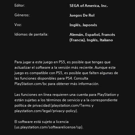
o
i
c
l
Editor:
SEGA of America, Inc.
t
a
i
u
o
r
r
Géneros:
Juegos De Rol
y
l
e
n
e
Voz:
Inglés, Japonés
o
l
s
e
s
d
u
s
Idiomas de pantalla:
Alemán, Español, Francés
v
e
b
(Francia), Inglés, Italiano
P
o
s
t
u
l
a
í
e
ú
f
t
d
m
í
u
e
Para jugar a este juego en PS5, es posible que tengas que 
e
o
l
s
actualizar el software a la versión más reciente. Aunque este 
n
g
o
j
juego es compatible con PS5, es posible que falten algunas de 
e
e
s
u
las funciones disponibles para PS4. Consulta 
s
n
p
g
PlayStation.com/bc para obtener más información.
d
e
a
a
e
r
r
r
Las funciones en línea requieren una cuenta para PlayStation y 
a
a
a
y
están sujetas a los términos de servicio y a la correspondiente 
u
l
l
d
política de privacidad (playstation.com/Terms y 
d
d
a
e
playstation.com/legal/privacy-policy).
i
e
h
s
o
l
i
p
El software está sujeto a licencia 
i
j
s
l
(us.playstation.com/softwarelicense/sp).
n
u
t
a
d
e
o