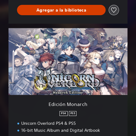
o
Agregar a la biblioteca
E
d
i
c
i
ó
n
M
o
n
a
r
c
Edición Monarch
h
PS4
PS5
Unicorn Overlord PS4 & PS5
16-bit Music Album and Digital Artbook