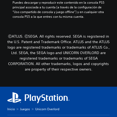
z
Puedes descargar y reproducir este contenido en la consola PS5 
i
g
r
a
principal asociada a tu cuenta (a través de la configuración de 
v
o
i
r
“Uso compartido de consola y juego offline”) y en cualquier otra 
i
e
a
t
consola PS5 a la que entres con tu misma cuenta.
d
l
y
e
u
i
l
p
a
g
o
o
l
i
s
r
ⒸATLUS. ⒸSEGA. All rights reserved. SEGA is registered in
e
e
p
l
s
n
the U.S. Patent and Trademark Office. ATLUS and the ATLUS
e
o
.
d
r
logo are registered trademarks or trademarks of ATLUS Co.,
s
o
s
Ltd. SEGA, the SEGA logo and UNICORN OVERLORD are
m
u
o
registered trademarks or trademarks of SEGA
A
e
n
n
n
CORPORATION. All other trademarks, logos and copyrights
u
n
a
ú
d
are property of their respective owners.
i
j
s
i
v
e
s
e
o
s
i
l
p
m
n
d
r
o
n
e
i
n
e
d
n
o
c
i
c
e
P
f
i
Inicio
Juegos
Unicorn Overlord
s
u
i
p
i
e
c