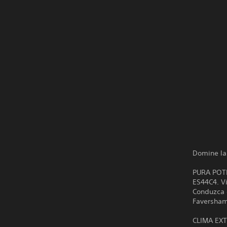
Domine la
PURA POTE
ES44C4. Vi
Conduzca e
Faversham
CLIMA EXT