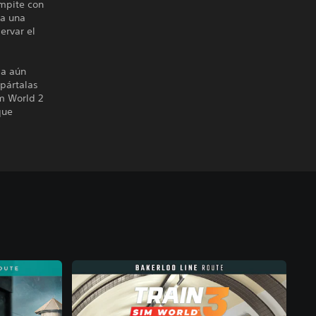
ompite con
ta una
ervar el
da aún
mpártalas
im World 2
que