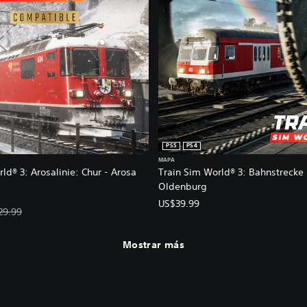
PS5
PS4
MAPA
ld® 3: Arosalinie: Chur - Arosa
Train Sim World® 3: Bahnstrecke
Oldenburg
US$39.99
oferta: US$8.99. Precio original: US$29.99.
29.99
Mostrar más