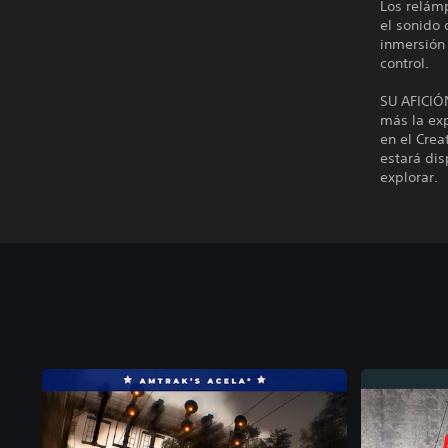
Los relám
el sonido 
inmersión 
control.
SU AFICIÓ
más la exp
en el Crea
estará dis
explorar.