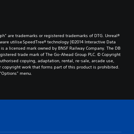
ph” are trademarks or registered trademarks of DTG. Unreal®
tware utilise SpeedTree® technology (©2014 Interactive Data
 mark is a licensed mark owned by BNSF Railway Company. The DB
registered trade mark of The Go-Ahead Group PLC. © Copyright
uthorised copying, adaptation, rental, re-sale, arcade use,
 copyright work that forms part of this product is prohibited.
 “Options” menu.