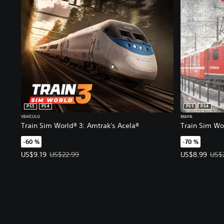
PS5
PS4
PS5
PS4
VEHÍCULO
MAPA
Train Sim World® 3: Amtrak's Acela®
Train Sim Wor
-60 %
-70 %
Precio de la oferta: US$9.19. Precio original: US$22.99.
Precio de la 
US$9.19
US$22.99
US$8.99
US$