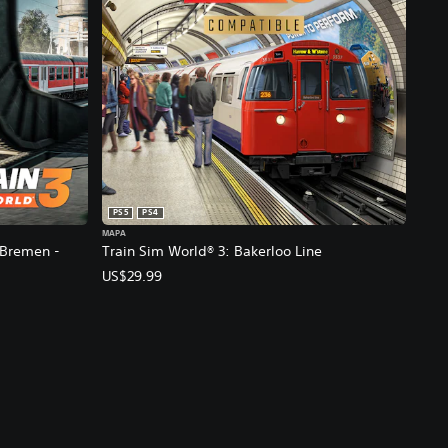
PS5
PS4
MAPA
 Bremen -
Train Sim World® 3: Bakerloo Line
US$29.99