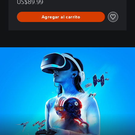
US$89.99
S
T
A
Agregar al carrito
R
W
A
R
S
™