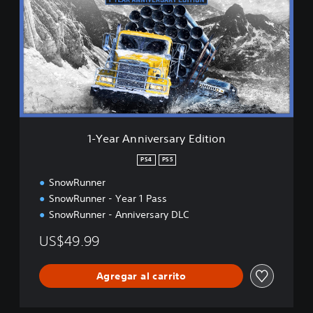
e
a
r
A
n
n
i
v
e
r
1-Year Anniversary Edition
s
a
PS4
PS5
r
SnowRunner
y
E
SnowRunner - Year 1 Pass
d
SnowRunner - Anniversary DLC
i
t
US$49.99
i
o
n
Agregar al carrito