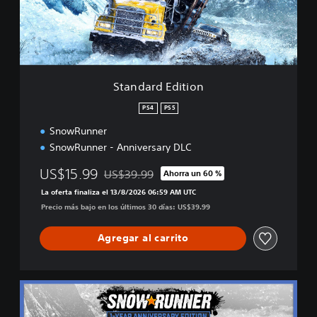
d
E
d
i
t
i
Standard Edition
o
n
PS4
PS5
SnowRunner
SnowRunner - Anniversary DLC
US$15.99
US$39.99
Ahorra un 60 %
Rebajado del precio original de US$39.99
La oferta finaliza el 13/8/2026 06:59 AM UTC
Precio más bajo en los últimos 30 días: US$39.99
Agregar al carrito
1
-
Y