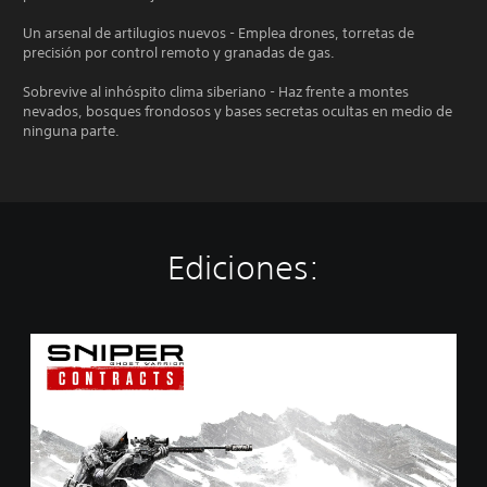
Un arsenal de artilugios nuevos - Emplea drones, torretas de
precisión por control remoto y granadas de gas.
Sobrevive al inhóspito clima siberiano - Haz frente a montes
nevados, bosques frondosos y bases secretas ocultas en medio de
ninguna parte.
Ediciones:
S
n
i
p
e
r
G