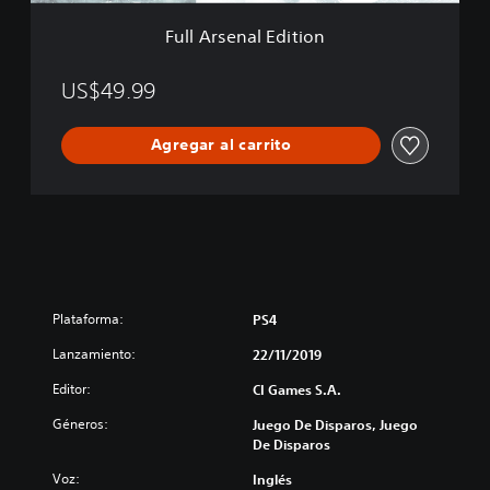
E
d
Full Arsenal Edition
i
t
i
US$49.99
o
n
Agregar al carrito
Plataforma:
PS4
Lanzamiento:
22/11/2019
Editor:
CI Games S.A.
Géneros:
Juego De Disparos, Juego
De Disparos
Voz:
Inglés