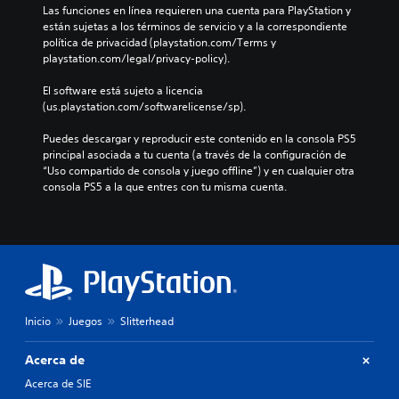
s
n
e
Las funciones en línea requieren una cuenta para PlayStation y 
r
p
.
d
r
están sujetas a los términos de servicio y a la correspondiente 
a
r
o
s
política de privacidad (playstation.com/Terms y 
q
e
u
o
playstation.com/legal/privacy-policy).
u
d
A
n
n
e
e
u
n
a
El software está sujeto a licencia 
p
f
d
i
j
(us.playstation.com/softwarelicense/sp).
e
i
i
v
e
r
n
e
o
s
Puedes descargar y reproducir este contenido en la consola PS5 
m
i
l
p
principal asociada a tu cuenta (a través de la configuración de 
m
i
d
d
r
“Uso compartido de consola y juego offline”) y en cualquier otra 
t
o
a
e
i
consola PS5 a la que entres con tu misma cuenta.
e
a
n
d
n
l
l
o
i
c
e
t
P
f
i
e
e
u
i
p
r
r
e
c
a
l
n
d
u
l
o
a
e
l
e
f
t
s
t
s
á
i
Inicio
Juegos
Slitterhead
e
a
.
c
v
s
d
i
a
t
Acerca de
a
l
o
S
a
l
m
t
Acerca de SIE
u
b
t
e
a