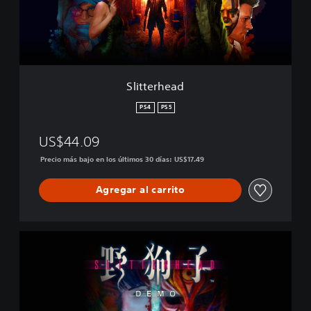
h
e
a
d
Slitterhead
PS4
PS5
US$44.09
Precio más bajo en los últimos 30 días: US$17.49
Agregar al carrito
V
e
r
s
i
ó