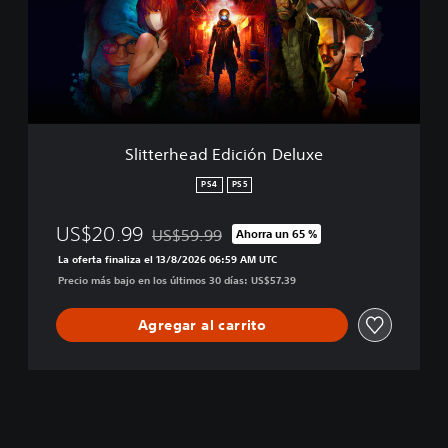
r
e
h
r
e
h
a
e
d
a
d
E
d
Slitterhead Edición Deluxe
i
c
PS4
PS5
i
ó
US$20.99
US$59.99
Ahorra un 65 %
n
Rebajado del precio original de US$59.99
D
La oferta finaliza el 13/8/2026 06:59 AM UTC
e
Precio más bajo en los últimos 30 días: US$57.39
l
u
Agregar al carrito
x
e