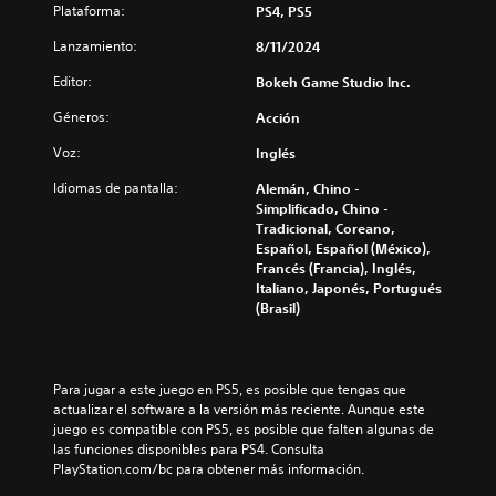
l
a
í
Plataforma:
PS4, PS5
l
s
ú
f
t
(
c
Lanzamiento:
8/11/2024
m
í
u
H
o
e
o
l
U
n
Editor:
Bokeh Game Studio lnc.
n
g
o
D
t
e
e
s
)
r
Géneros:
Acción
s
n
p
s
o
d
e
a
e
Voz:
Inglés
l
e
r
r
p
e
a
a
Idiomas de pantalla:
Alemán, Chino -
a
r
s
u
l
Simplificado, Chino -
l
e
a
d
d
Tradicional, Coreano,
a
s
u
i
e
Español, Español (México),
h
e
n
o
l
Francés (Francia), Inglés,
i
n
a
i
j
Italiano, Japonés, Portugués
s
t
d
n
u
(Brasil)
t
a
i
d
e
o
d
s
i
g
r
e
p
v
o
i
u
o
i
e
a
Para jugar a este juego en PS5, es posible que tengas que 
n
s
d
l
y
actualizar el software a la versión más reciente. Aunque este 
a
i
u
i
l
juego es compatible con PS5, es posible que falten algunas de 
m
c
a
g
o
las funciones disponibles para PS4. Consulta 
a
i
l
i
s
PlayStation.com/bc para obtener más información.
n
ó
e
e
p
e
n