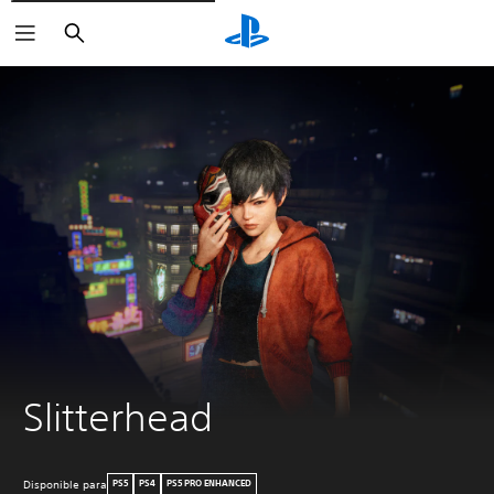
Buscar
Slitterhead
Disponible para
PS5
PS4
PS5 PRO ENHANCED