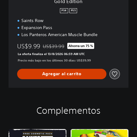
Gold Edition
PS4
PS5
Saints Row
Expansion Pass
Los Panteros American Muscle Bundle
US$9.99
US$39.99
Ahorra un 75 %
Rebajado del precio original de US$39.99
La oferta finaliza el 13/8/2026 06:59 AM UTC
Precio más bajo en los últimos 30 días: US$39.99
Agregar al carrito
Complementos