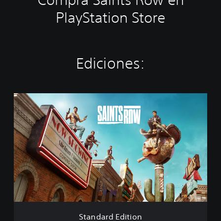
PlayStation Store
Ediciones:
S
t
a
n
d
a
r
d
E
d
i
t
i
Standard Edition
o