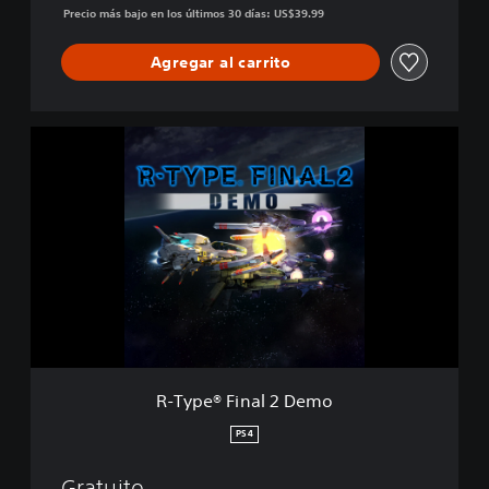
Precio más bajo en los últimos 30 días: US$39.99
Agregar al carrito
R
-
T
y
p
e
®
F
i
n
a
l
2
R-Type® Final 2 Demo
D
e
PS4
m
o
Gratuito