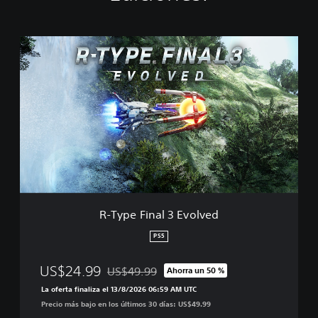
R
-
T
y
p
e
F
i
n
a
l
3
E
R-Type Final 3 Evolved
v
o
PS5
l
v
US$24.99
US$49.99
Ahorra un 50 %
e
Rebajado del precio original de US$49.99
d
La oferta finaliza el 13/8/2026 06:59 AM UTC
Precio más bajo en los últimos 30 días: US$49.99