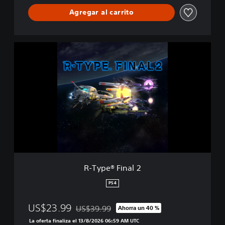
Agregar al carrito
R
-
T
y
p
e
®
F
i
n
a
l
2
R-Type® Final 2
PS4
US$23.99
US$39.99
Ahorra un 40 %
Rebajado del precio original de US$39.99
La oferta finaliza el 13/8/2026 06:59 AM UTC