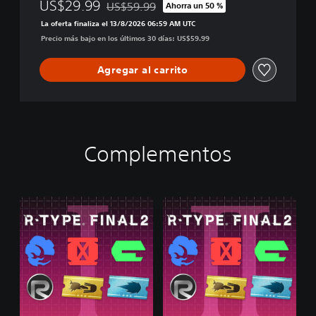
US$29.99
US$59.99
Ahorra un 50 %
i
Rebajado del precio original de US$59.99
o
La oferta finaliza el 13/8/2026 06:59 AM UTC
n
Precio más bajo en los últimos 30 días: US$59.99
Agregar al carrito
Complementos