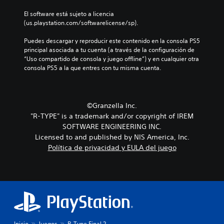
El software está sujeto a licencia 
(us.playstation.com/softwarelicense/sp).
Puedes descargar y reproducir este contenido en la consola PS5 
principal asociada a tu cuenta (a través de la configuración de 
“Uso compartido de consola y juego offline”) y en cualquier otra 
consola PS5 a la que entres con tu misma cuenta.
©Granzella Inc.
"R-TYPE" is a trademark and/or copyright of IREM
SOFTWARE ENGINEERING INC.
Licensed to and published by NIS America, Inc.
Política de privacidad y EULA del juego
Inicio
Juegos
R-Type Final 2