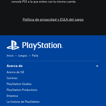
s
consola PS5 a la que entres con tu misma cuenta.
o
m
d
l
a
e
e
r
a
s
a
u
Política de privacidad y EULA del juego
a
n
d
u
i
i
n
e
o
a
f
i
d
e
n
i
c
d
s
t
i
p
o
v
o
s
Inicio
Juegos
Palia
i
s
q
d
i
u
u
Acerca de
c
e
a
i
p
Acerca de SIE
l
ó
o
e
Carreras
n
d
s
p
PlayStation Studios
r
.
r
í
PlayStation Productions
e
a
Empresa
d
n
e
r
La historia de PlayStation
f
e