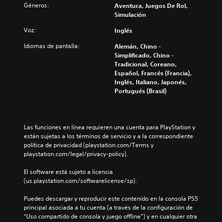
u
Géneros:
Aventura, Juegos De Rol,
e
c
c
Simulación
s
a
i
j
)
r
Voz:
Inglés
u
y
P
g
s
Idiomas de pantalla:
Alemán, Chino -
u
a
i
Simplificado, Chino -
e
r
l
Tradicional, Coreano,
d
s
e
Español, Francés (Francia),
e
i
n
Inglés, Italiano, Japonés,
s
n
c
Portugués (Brasil)
c
m
i
a
o
a
m
v
r
b
i
l
Las funciones en línea requieren una cuenta para PlayStation y 
i
m
o
están sujetas a los términos de servicio y a la correspondiente 
a
i
s
política de privacidad (playstation.com/Terms y 
r
e
v
playstation.com/legal/privacy-policy).
l
n
o
o
t
l
El software está sujeto a licencia 
s
o
ú
(us.playstation.com/softwarelicense/sp).
c
s
m
o
d
e
Puedes descargar y reproducir este contenido en la consola PS5 
n
e
n
principal asociada a tu cuenta (a través de la configuración de 
t
c
e
“Uso compartido de consola y juego offline”) y en cualquier otra 
r
á