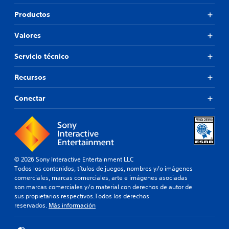
i
s
Productos
n
u
i
l
d
Valores
t
a
a
a
r
Servicio técnico
l
v
t
i
Recursos
e
s
r
u
Conectar
n
a
a
l
t
m
i
e
v
n
a
t
o
e
© 2026 Sony Interactive Entertainment LLC
t
m
Todos los contenidos, títulos de juegos, nombres y/o imágenes
a
o
comerciales, marcas comerciales, arte e imágenes asociadas
m
l
son marcas comerciales y/o material con derechos de autor de
b
e
sus propietarios respectivos.Todos los derechos
i
s
reservados.
Más información
é
t
n
o
s