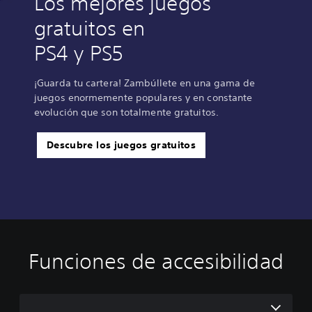
Los mejores juegos
gratuitos en
PS4 y PS5
¡Guarda tu cartera! Zambúllete en una gama de
juegos enormemente populares y en constante
evolución que son totalmente gratuitos.
Descubre los juegos gratuitos
Funciones de accesibilidad
C
C
R
o
o
e
m
n
a
o
t
s