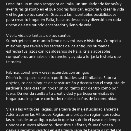
Descubre un mundo acogedor en Palia, un simulador de fantasía y
aventuras gratuito en el que podrás fabricar, explorar y crear la vida
y el hogar de tus sueños. Gracias a las incontables posibilidades
para crear tu hogar en Palia, hallarás descanso y diversión en cada
rincón de este mundo encantador y lleno de vida.
Vive la vida de fantasía de tus sueños
Sumérgete en un mundo lleno de aventuras e historias. Completa
misiones que revelan los secretos de los antiguos humanos,
estrecha tus lazos con los aldeanos de Palia, cría a adorables
compañeros animales en tu rancho y ayuda a forjar la historia que
te rodea.
Fabrica, construye y crea recuerdos con amigos
Diseña tu espacio ideal con posibilidades casi ilimitadas. Fabrica
objetos, coloca bloques de construcción y decora con el conjunto de
jardinería para crear un hogar único, tanto por dentro como por
fuera. Da rienda suelta a tu creatividad y participa en visitas de
hogar para inspirarte con los increíbles diseños de la comunidad.
Viaja a las Altitudes Regias, una tierra de majestuosidad ancestral
Adéntrate en las Altitudes Regias, una próspera región que rodea
las ruinas de un antiguo palacio que ha sufrido el paso del tiempo.
Conoce a nuevos aldeanos, descubre su flora y fauna únicas y
desvela secretos velados en esta tierra llena de belleza y luz del sol.