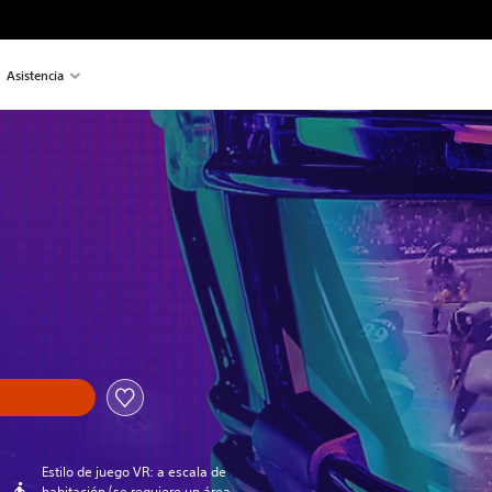
Asistencia
a
Estilo de juego VR: a escala de
habitación (se requiere un área