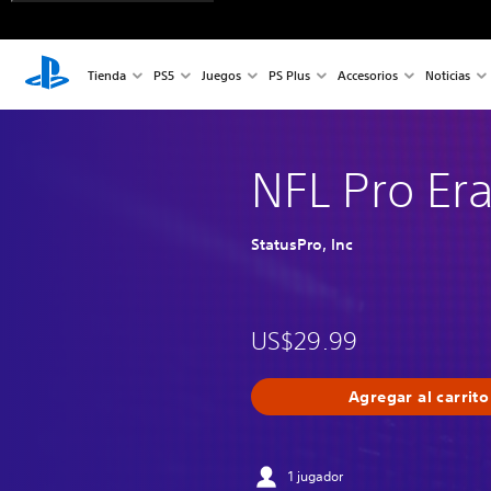
Tienda
PS5
Juegos
PS Plus
Accesorios
Noticias
NFL Pro Er
StatusPro, Inc
US$29.99
Agregar al carrito
1 jugador