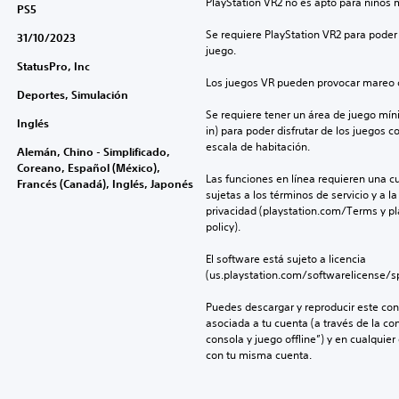
PlayStation VR2 no es apto para niños 
PS5
Se requiere PlayStation VR2 para poder 
31/10/2023
juego.
StatusPro, Inc
Los juegos VR pueden provocar mareo c
Deportes, Simulación
Se requiere tener un área de juego mínima
Inglés
in) para poder disfrutar de los juegos c
escala de habitación.
Alemán, Chino - Simplificado,
Coreano, Español (México),
Las funciones en línea requieren una cu
Francés (Canadá), Inglés, Japonés
sujetas a los términos de servicio y a la
privacidad (playstation.com/Terms y pl
policy).
El software está sujeto a licencia 
(us.playstation.com/softwarelicense/sp
Puedes descargar y reproducir este cont
asociada a tu cuenta (a través de la co
consola y juego offline”) y en cualquier
con tu misma cuenta.