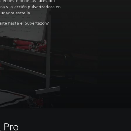
 el destello de las luces del
una y la acción pulverizadora en
jugador estrella.
arte hasta el Supertazón?
L Pro