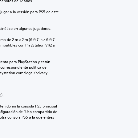
menores de 12 años.
jugar a la versión para PS5 de este 
inético en algunos jugadores.
 de 2 m × 2 m (6 ft 7 in × 6 ft 7 
ompatibles con PlayStation VR2 a 
enta para PlayStation y están 
 correspondiente política de 
aystation.com/legal/privacy-
).
enido en la consola PS5 principal 
nfiguración de “Uso compartido de 
 otra consola PS5 a la que entres 