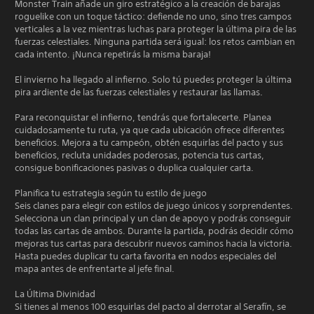
Monster Train añade un giro estratégico a la creación de barajas
roguelike con un toque táctico: defiende no uno, sino tres campos
verticales a la vez mientras luchas para proteger la última pira de las
fuerzas celestiales. Ninguna partida será igual: los retos cambian en
cada intento. ¡Nunca repetirás la misma baraja!
El invierno ha llegado al infierno. Solo tú puedes proteger la última
pira ardiente de las fuerzas celestiales y restaurar las llamas.
Para reconquistar el infierno, tendrás que fortalecerte. Planea
cuidadosamente tu ruta, ya que cada ubicación ofrece diferentes
beneficios. Mejora a tu campeón, obtén esquirlas del pacto y sus
beneficios, recluta unidades poderosas, potencia tus cartas,
consigue bonificaciones pasivas o duplica cualquier carta.
Planifica tu estrategia según tu estilo de juego
Seis clanes para elegir con estilos de juego únicos y sorprendentes.
Selecciona un clan principal y un clan de apoyo y podrás conseguir
todas las cartas de ambos. Durante la partida, podrás decidir cómo
mejoras tus cartas para descubrir nuevos caminos hacia la victoria.
Hasta puedes duplicar tu carta favorita en nodos especiales del
mapa antes de enfrentarte al jefe final.
La Última Divinidad
Si tienes al menos 100 esquirlas del pacto al derrotar al Serafín, se