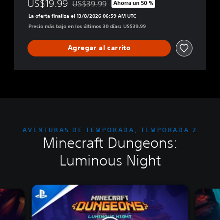
v
US$19.99
US$39.99
Ahorra un 50 %
Rebajado del precio original de US$39.99
a
La oferta finaliza el 13/8/2026 06:59 AM UTC
d
Precio más bajo en los últimos 30 días: US$39.99
e
M
i
Agregar al carrito
n
e
c
r
a
f
t
D
AVENTURAS DE TEMPORADA, TEMPORADA 2
u
Minecraft Dungeons:
n
g
Luminous Night
e
o
n
s