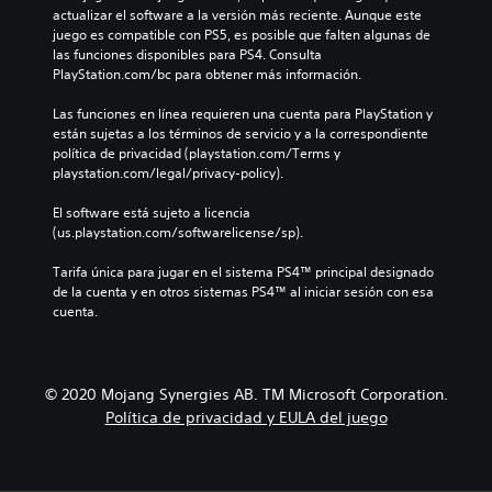
n
e
s
n
actualizar el software a la versión más reciente. Aunque este 
n
p
d
.
d
juego es compatible con PS5, es posible que falten algunas de 
i
r
i
o
las funciones disponibles para PS4. Consulta 
c
e
á
u
PlayStation.com/bc para obtener más información.
a
d
A
l
n
r
e
u
o
n
Las funciones en línea requieren una cuenta para PlayStation y 
t
f
g
d
i
están sujetas a los términos de servicio y a la correspondiente 
e
i
o
i
v
política de privacidad (playstation.com/Terms y 
m
n
h
e
playstation.com/legal/privacy-policy).
o
á
i
a
l
s
3
d
b
d
El software está sujeto a licencia 
f
D
a
l
e
(us.playstation.com/softwarelicense/sp).
á
a
P
a
d
c
l
u
d
i
Tarifa única para jugar en el sistema PS4™ principal designado 
i
t
e
o
f
de la cuenta y en otros sistemas PS4™ al iniciar sesión con esa 
l
e
d
.
i
cuenta.
m
r
e
c
e
n
s
u
n
a
S
e
l
t
t
u
s
t
e
© 2020 Mojang Synergies AB. TM Microsoft Corporation.
i
b
t
a
c
v
Política de privacidad y EULA del juego
a
t
d
o
a
b
í
a
n
o
l
t
l
o
t
e
t
u
t