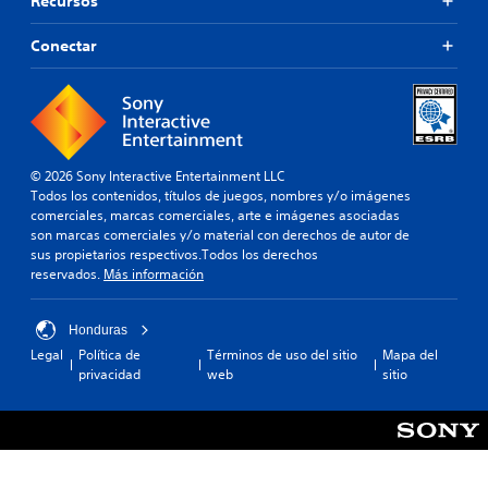
Recursos
i
s
m
o
g
e
e
r
n
Conectar
p
n
d
a
u
t
a
c
e
e
i
t
d
i
ó
o
a
n
n
r
n
c
.
o
i
l
© 2026 Sony Interactive Entertainment LLC
í
u
o
Todos los contenidos, títulos de juegos, nombres y/o imágenes
r
y
S
s
comerciales, marcas comerciales, arte e imágenes asociadas
l
e
son marcas comerciales y/o material con derechos de autor de
e
d
o
s
sus propietarios respectivos.Todos los derechos
n
e
s
u
reservados.
Más información
s
c
s
b
i
o
o
t
b
n
n
í
Honduras
i
t
i
t
Legal
Política de
Términos de uso del sitio
Mapa del
d
l
r
u
privacidad
web
sitio
o
l
i
o
s
o
d
l
a
s
a
e
t
p
d
s
u
a
d
P
a
r