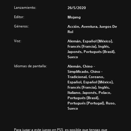
u
l
a
c
s
l
Lanzamiento:
26/5/2020
ú
f
o
c
o
m
í
n
o
Editor:
Mojang
s
e
o
o
n
p
n
g
s
t
Géneros:
Acción, Aventura, Juegos De
o
e
e
p
r
Rol
r
s
n
r
o
q
d
e
e
Voz:
Alemán, Español (México),
l
u
e
r
d
Francés (Francia), Inglés,
e
e
a
a
e
Japonés, Portugués (Brasil),
s
e
u
l
f
Sueco
a
l
d
d
i
u
j
Idiomas de pantalla:
Alemán, Chino -
i
e
n
n
u
Simplificado, Chino -
o
l
i
a
e
Tradicional, Coreano,
i
j
d
d
g
Español, Español (México),
n
u
o
i
o
Francés (Francia), Inglés,
d
e
s
s
n
Italiano, Japonés, Polaco,
i
g
p
p
o
Portugués (Brasil),
v
o
a
o
i
Portugués (Portugal), Ruso,
i
e
r
s
n
Sueco
d
l
a
i
c
u
i
c
c
l
a
g
o
i
u
l
i
m
ó
y
e
e
Para jugar a este juego en PS5, es posible que tengas que 
u