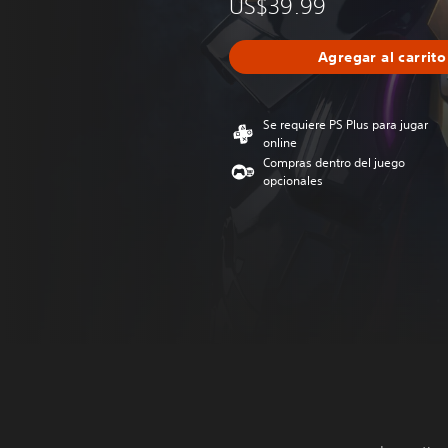
US$39.99
Agregar al carrito
Se requiere PS Plus para jugar
online
Compras dentro del juego
opcionales