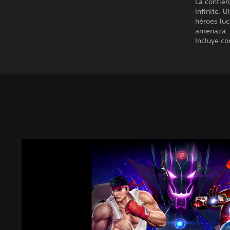
La contien
Infinite. 
héroes luc
amenaza. 
Incluye co
M
a
r
v
e
l
v
s