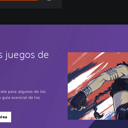
s juegos de
rate para algunos de los
 guía esencial de los
elea