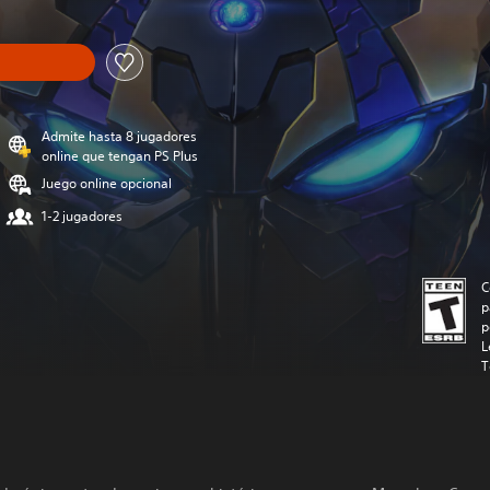
Admite hasta 8 jugadores
online que tengan PS Plus
Juego online opcional
1-2 jugadores
C
p
p
L
T