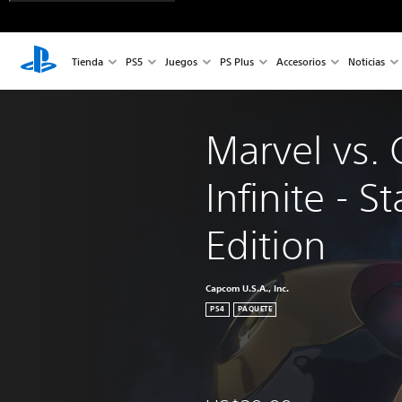
Tienda
PS5
Juegos
PS Plus
Accesorios
Noticias
Marvel vs.
Infinite - S
Edition
Capcom U.S.A., Inc.
PS4
PAQUETE