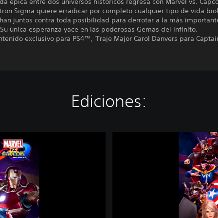
da épica entre dos universos históricos regresa con Marvel vs. Cap
Ultron Sigma quiere erradicar por completo cualquier tipo de vida bio
han juntos contra toda posibilidad para derrotar a la más important
Su única esperanza yace en las poderosas Gemas del Infinito.
ntenido exclusivo para PS4™, 'Traje Major Carol Danvers para Captai
Ediciones:
M
a
r
v
e
l
v
s