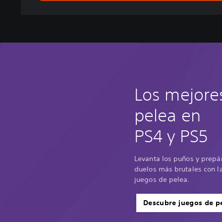
-
D
e
l
u
x
e
E
Los mejore
d
i
pelea en
t
i
PS4 y PS5
o
n
Levanta los puños y prepá
duelos más brutales con la
juegos de pelea.
Descubre juegos de p