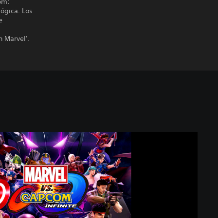
com:
lógica. Los
e
n Marvel'.