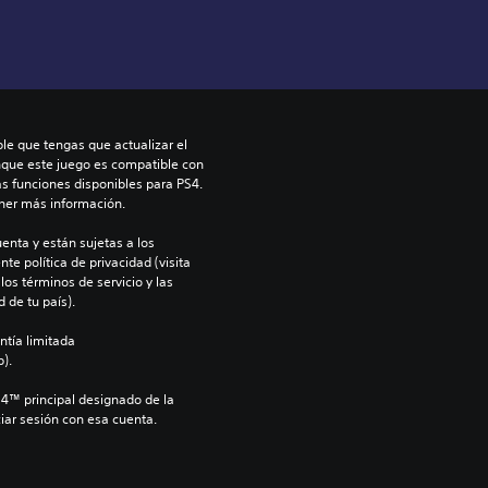
le que tengas que actualizar el 
nque este juego es compatible con 
as funciones disponibles para PS4. 
ner más información.
enta y están sujetas a los 
te política de privacidad (visita 
os términos de servicio y las 
 de tu país).
ntía limitada 
).
S4™ principal designado de la 
iar sesión con esa cuenta.