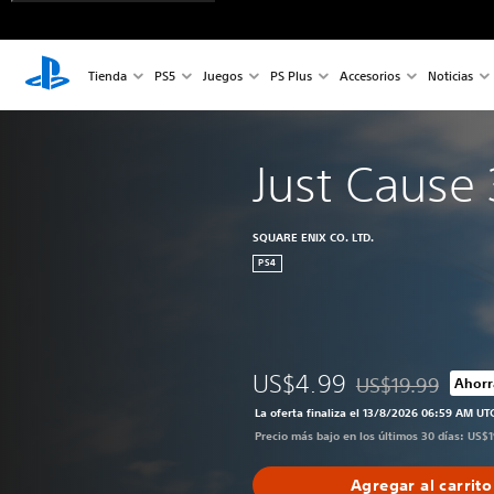
Tienda
PS5
Juegos
PS Plus
Accesorios
Noticias
Just Cause 
SQUARE ENIX CO. LTD.
PS4
US$4.99
US$19.99
Ahorr
Rebajado del preci
La oferta finaliza el 13/8/2026 06:59 AM UT
Precio más bajo en los últimos 30 días: US$
Agregar al carrito