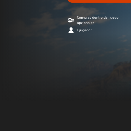
Compras dentro del juego
opcionales
1 jugador