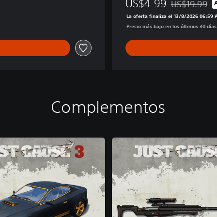
US$4.99
US$19.99
Rebajado del p
La oferta finaliza el 13/8/2026 06:59
Precio más bajo en los últimos 30 día
Complementos