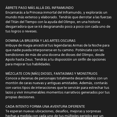
ÁBRETE PASO MÁS ALLÁ DEL INFRAMUNDO
Encarnarás a la Princesa inmortal del Inframundo, y explorarás un
mundo más extenso y elaborado. Tendrás que derrotar a las fuerzas
del Titán del Tiempo con la ayuda del Olimpo, en una historia
desgarradora que se irá desgranando poco a poco con cada uno de
tus logros o reveses.
DOMINA LA BRUJERÍA Y LAS ARTES OSCURAS
Imbuye de magia ancestral tus legendarias Armas de la Noche para
que nadie pueda interponerse en tu camino. Poténciate con las
bendiciones de más de una docena de dioses del Olimpo, desde
Apolo hasta Zeus. Tendrás a tu disposición un sinfín de opciones
para mejorar tus habilidades.
MÉZCLATE CON (MÁS) DIOSES, FANTASMAS Y MONSTRUOS
Conoce a decenas de personajes totalmente desarrollados con un
montón de caras nuevas y antiguas amistades. Además, contarás
con varios tipos de interacciones que te servirán para estrechar tus
lazos y vivir innumerables momentos narrativos generados por tus
propias decisiones.
CADA INTENTO FORMA UNA AVENTURA DIFERENTE
Te esperan nuevas ubicaciones, desafíos, mejoras y sorpresas
hechas a medida con cada uno de tus múltiples periplos por un