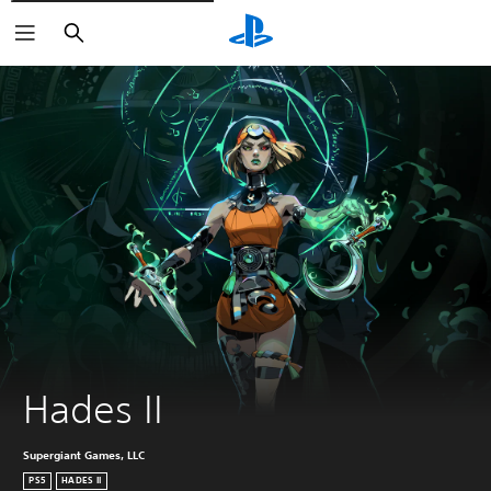
Buscar
Hades II
Supergiant Games, LLC
PS5
HADES II