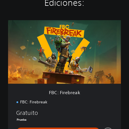
Ediciones:
F
B
C
:
F
i
r
e
b
r
e
a
k
FBC: Firebreak
FBC: Firebreak
Gratuito
Prueba