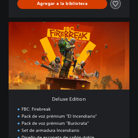
Agregar a la biblioteca
D
e
l
u
x
e
E
d
i
t
i
o
n
Deluxe Edition
FBC: Firebreak
Pack de voz prémium "El Incendiario"
Pack de voz prémium "Burócrata"
Set de armadura Incendiario
Diseño de escopeta de cañón doble