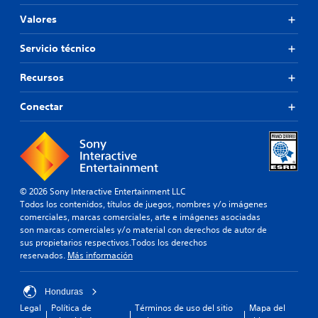
t
n
d
f
e
t
Valores
e
i
c
r
C
a
n
i
o
o
u
i
Servicio técnico
e
l
d
m
d
r
.
i
o
u
t
Recursos
o
.
n
a
p
i
r
Conectar
a
e
c
r
a
a
a
s
c
q
i
i
u
g
ó
e
n
s
n
© 2026 Sony Interactive Entertainment LLC
a
e
m
Todos los contenidos, títulos de juegos, nombres y/o imágenes
c
a
e
comerciales, marcas comerciales, arte e imágenes asociadas
i
i
d
son marcas comerciales y/o material con derechos de autor de
ó
d
sus propietarios respectivos.Todos los derechos
n
i
é
reservados.
Más información
.
a
n
n
t
t
i
S
Honduras
e
c
e
Legal
Política de
Términos de uso del sitio
Mapa del
a
i