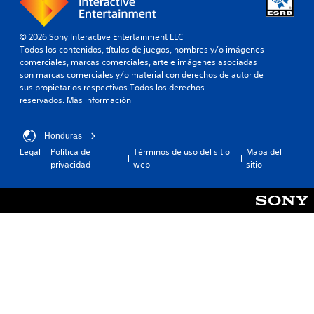
a
e
r
l
n
m
c
b
o
t
o
b
i
e
s
e
i
© 2026 Sony Interactive Entertainment LLC
s
s
o
j
.
é
Todos los contenidos, títulos de juegos, nombres y/o imágenes
n
c
u
n
n
comerciales, marcas comerciales, arte e imágenes asociadas
í
u
g
e
s
son marcas comerciales y/o material con derechos de autor de
t
T
m
a
e
sus propietarios respectivos.Todos los derechos
s
i
e
p
d
p
reservados.
Más información
v
d
l
x
o
e
i
i
o
r
t
r
s
r
e
s
o
Honduras
m
u
l
s
i
g
Legal
Política de
Términos de uso del sitio
Mapa del
L
a
a
.
t
privacidad
web
sitio
r
o
s
l
e
s
a
i
e
c
s
n
n
s
i
u
d
d
e
b
L
e
i
r
t
a
c
E
t
í
i
a
l
a
t
n
c
t
r
u
f
i
e
e
l
o
o
x
a
o
r
n
t
s
s
m
e