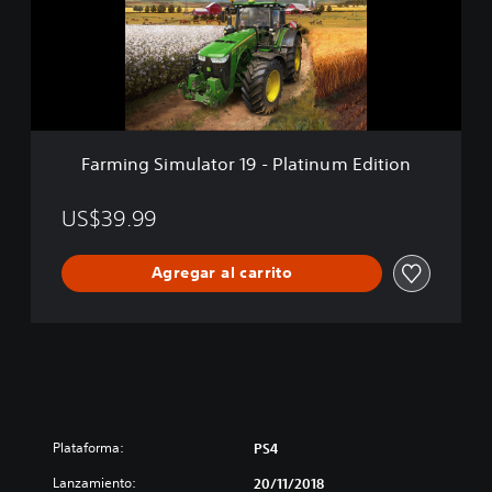
n
g
S
i
m
u
l
a
Farming Simulator 19 - Platinum Edition
t
o
r
US$39.99
1
9
Agregar al carrito
-
P
l
a
t
i
n
u
m
Plataforma:
PS4
E
Lanzamiento:
d
20/11/2018