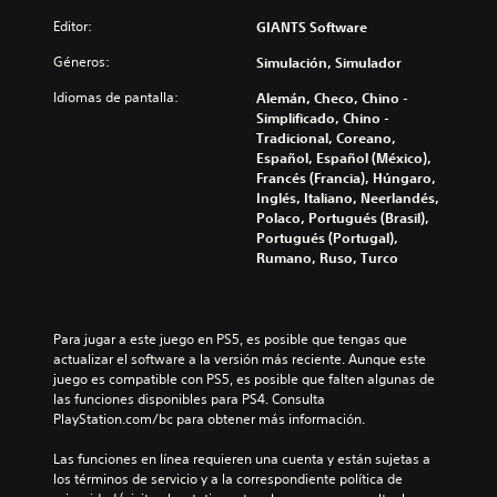
i
Editor:
GIANTS Software
t
i
Géneros:
Simulación, Simulador
o
n
Idiomas de pantalla:
Alemán, Checo, Chino -
Simplificado, Chino -
Tradicional, Coreano,
Español, Español (México),
Francés (Francia), Húngaro,
Inglés, Italiano, Neerlandés,
Polaco, Portugués (Brasil),
Portugués (Portugal),
Rumano, Ruso, Turco
Para jugar a este juego en PS5, es posible que tengas que 
actualizar el software a la versión más reciente. Aunque este 
juego es compatible con PS5, es posible que falten algunas de 
las funciones disponibles para PS4. Consulta 
PlayStation.com/bc para obtener más información.
Las funciones en línea requieren una cuenta y están sujetas a 
los términos de servicio y a la correspondiente política de 