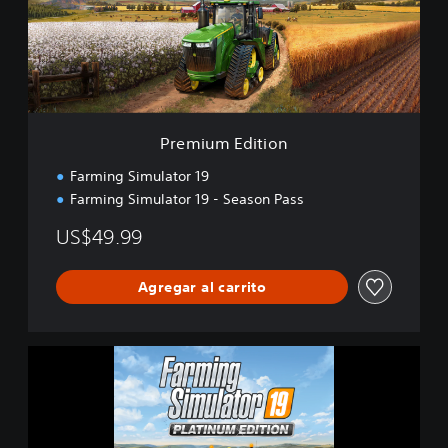
m
E
d
i
t
i
o
Premium Edition
n
Farming Simulator 19
Farming Simulator 19 - Season Pass
US$49.99
Agregar al carrito
F
a
r
m
i