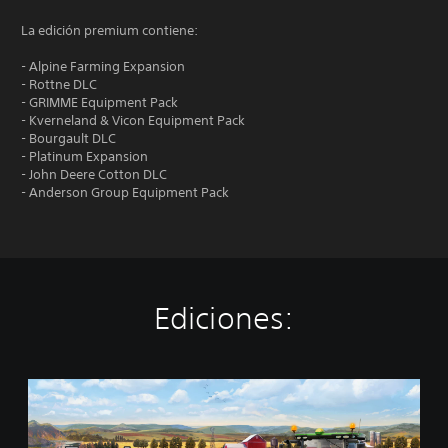
La edición premium contiene:
- Alpine Farming Expansion
- Rottne DLC
- GRIMME Equipment Pack
- Kverneland & Vicon Equipment Pack
- Bourgault DLC
- Platinum Expansion
- John Deere Cotton DLC
- Anderson Group Equipment Pack
Ediciones:
S
t
a
n