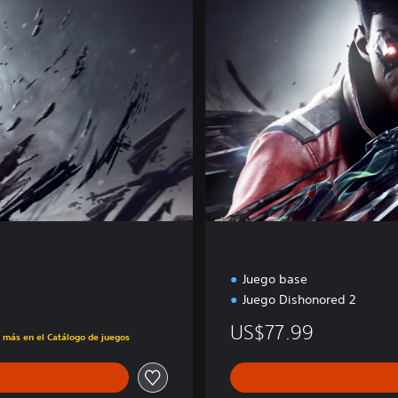
e
l
u
x
e
Juego base
Juego Dishonored 2
US$77.99
s más en el Catálogo de juegos