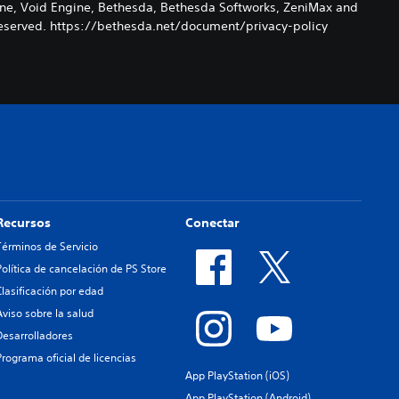
ane, Void Engine, Bethesda, Bethesda Softworks, ZeniMax and
s Reserved. https://bethesda.net/document/privacy-policy
Recursos
Conectar
Términos de Servicio
Política de cancelación de PS Store
Clasificación por edad
Aviso sobre la salud
Desarrolladores
Programa oficial de licencias
App PlayStation (iOS)
App PlayStation (Android)