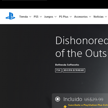
Tienda
PS5
Juegos
PS Plus
Accesorios
Noticias
Dishonored
of the Out
Bethesda Softworks
PS4
EDICIÓN ESTÁNDAR
Incluido
US$29.99
Rebajado del p
Suscríbete a PlayStation Plus Ext