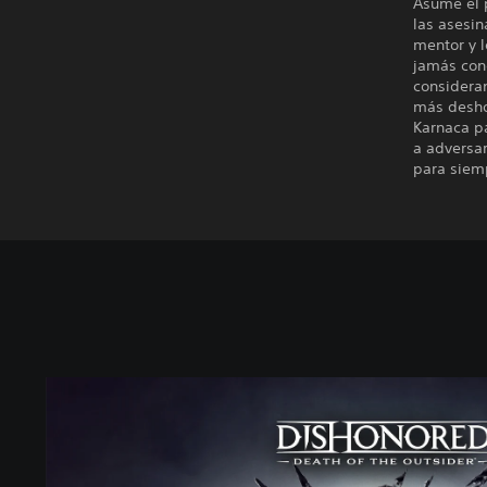
Asume el 
las asesin
mentor y l
jamás conc
consideran
más desho
Karnaca pa
a adversa
para siem
E
d
i
c
i