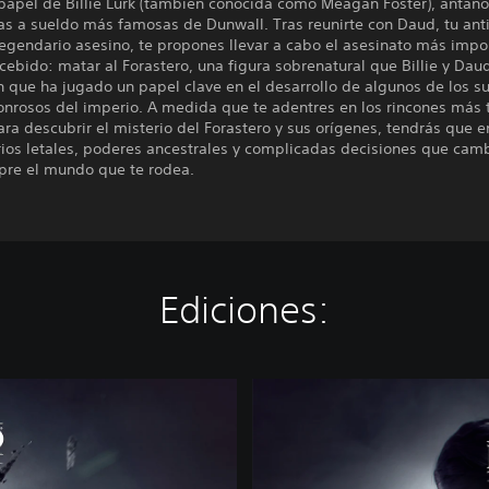
papel de Billie Lurk (también conocida como Meagan Foster), antañ
as a sueldo más famosas de Dunwall. Tras reunirte con Daud, tu ant
egendario asesino, te propones llevar a cabo el asesinato más impo
ebido: matar al Forastero, una figura sobrenatural que Billie y Dau
 que ha jugado un papel clave en el desarrollo de algunos de los s
nrosos del imperio. A medida que te adentres en los rincones más 
ra descubrir el misterio del Forastero y sus orígenes, tendrás que e
rios letales, poderes ancestrales y complicadas decisiones que cam
pre el mundo que te rodea.
Ediciones:
L
o
t
e
D