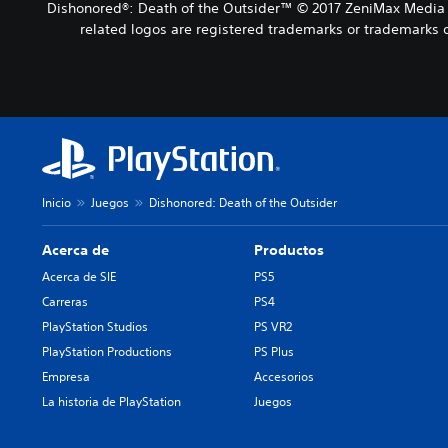
Dishonored®: Death of the Outsider™ © 2017 ZeniMax Media I
related logos are registered trademarks or trademarks o
Inicio
Juegos
Dishonored: Death of the Outsider
Acerca de
Productos
Acerca de SIE
PS5
Carreras
PS4
PlayStation Studios
PS VR2
PlayStation Productions
PS Plus
Empresa
Accesorios
La historia de PlayStation
Juegos