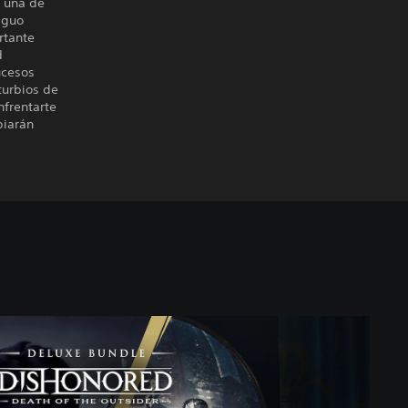
o una de
iguo
rtante
d
ucesos
turbios de
nfrentarte
biarán