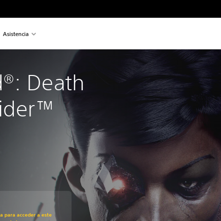
Asistencia
®: Death 
sider™
recio original de US$29.99
ra para acceder a este