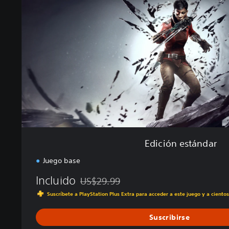
ó
n
e
s
t
á
n
d
a
r
Edición estándar
Juego base
Incluido
US$29.99
Rebajado del precio original de US$29.99
Suscríbete a PlayStation Plus Extra para acceder a este juego y a ciento
Suscribirse