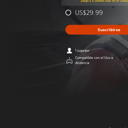
juego y a cientos más en el Catál
US$29.99
Suscribirse
1 jugador
Compatible con el Uso a
distancia