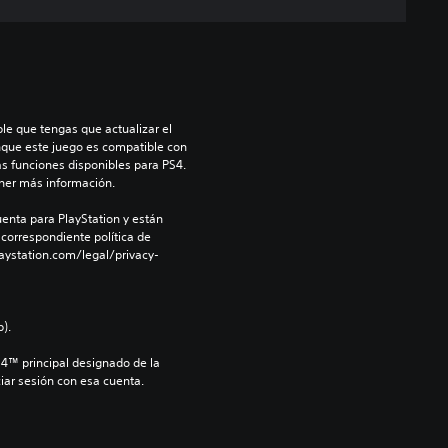
le que tengas que actualizar el 
nque este juego es compatible con 
as funciones disponibles para PS4. 
ner más información.
enta para PlayStation y están 
 correspondiente política de 
aystation.com/legal/privacy-
).
S4™ principal designado de la 
iar sesión con esa cuenta.