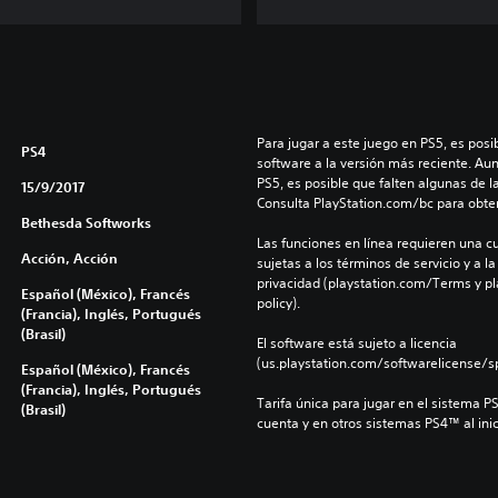
Para jugar a este juego en PS5, es posib
PS4
software a la versión más reciente. Au
PS5, es posible que falten algunas de l
15/9/2017
Consulta PlayStation.com/bc para obte
Bethesda Softworks
Las funciones en línea requieren una cu
Acción, Acción
sujetas a los términos de servicio y a la
privacidad (playstation.com/Terms y pl
Español (México), Francés
policy).
(Francia), Inglés, Portugués
(Brasil)
El software está sujeto a licencia 
(us.playstation.com/softwarelicense/sp
Español (México), Francés
(Francia), Inglés, Portugués
Tarifa única para jugar en el sistema P
(Brasil)
cuenta y en otros sistemas PS4™ al inic