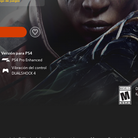
ogo de juegos
Versión para PS4
PS4 Pro Enhanced
Vibración del control
DUALSHOCK 4
D
f