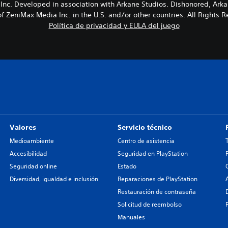
nc. Developed in association with Arkane Studios. Dishonored, Ark
f ZeniMax Media Inc. in the U.S. and/or other countries. All Right
Política de privacidad y EULA del juego
Valores
Servicio técnico
Medioambiente
Centro de asistencia
Accesibilidad
Seguridad en PlayStation
Seguridad online
Estado
Diversidad, igualdad e inclusión
Reparaciones de PlayStation
Restauración de contraseña
Solicitud de reembolso
Manuales