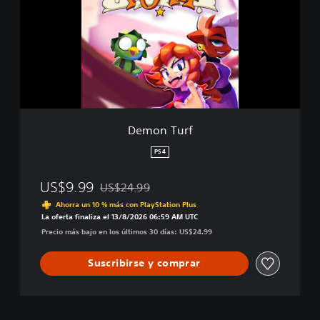
n
T
u
r
f
Demon Turf
PS4
US$9.99
US$24.99
Rebajado del precio original de US$24.99
Ahorra un 10 % más con PlayStation Plus
La oferta finaliza el 13/8/2026 06:59 AM UTC
Precio más bajo en los últimos 30 días: US$24.99
Suscribirse y comprar