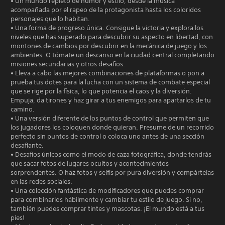
• Un mundo repleto de humor y estilo, desde la música
acompañada por el rapeo de la protagonista hasta los coloridos
personajes que lo habitan.
• Una forma de progreso única. Consigue la victoria y explora los
niveles que has superado para descubrir su aspecto en libertad, con
montones de cambios por descubrir en la mecánica de juego y los
ambientes. O tómate un descanso en la ciudad central completando
misiones secundarias y otros desafíos.
• Lleva a cabo las mejores combinaciones de plataformas o pon a
prueba tus dotes para la lucha con un sistema de combate especial
que se rige por la física, lo que potencia el caos y la diversión.
Empuja, da tirones y haz girar a tus enemigos para apartarlos de tu
camino.
• Una versión diferente de los puntos de control que permiten que
los jugadores los coloquen donde quieran. Presume de un recorrido
perfecto sin puntos de control o coloca uno antes de una sección
desafiante.
• Desafíos únicos como el modo de caza fotográfica, donde tendrás
que sacar fotos de lugares ocultos y acontecimientos
sorprendentes. O haz fotos y selfis por pura diversión y compártelas
en las redes sociales.
• Una colección fantástica de modificadores que puedes comprar
para combinarlos hábilmente y cambiar tu estilo de juego. Si no,
también puedes comprar tintes y mascotas. ¡El mundo está a tus
pies!