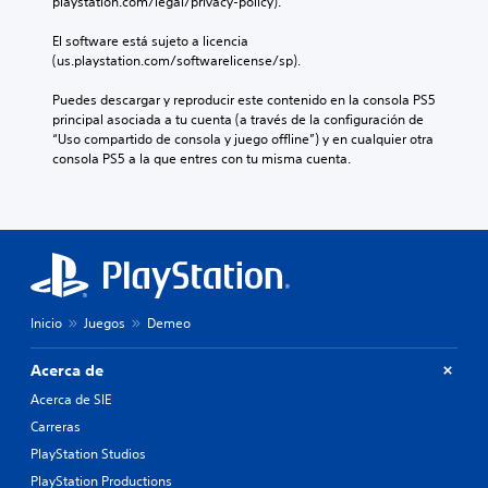
u
playstation.com/legal/privacy-policy).
ó
e
p
r
a
n
p
o
m
l
El software está sujeto a licencia 
e
o
r
o
e
(us.playstation.com/softwarelicense/sp).
s
d
l
m
s
p
r
o
e
.
Puedes descargar y reproducir este contenido en la consola PS5 
e
í
s
n
principal asociada a tu cuenta (a través de la configuración de 
c
a
m
t
“Uso compartido de consola y juego offline”) y en cualquier otra 
í
n
A
e
o
consola PS5 a la que entres con tu misma cuenta.
f
r
n
.
l
i
e
ú
t
c
s
s
e
a
R
u
s
r
p
e
l
i
n
a
c
t
n
r
a
a
o
n
a
t
r
e
r
o
Inicio
Juegos
Demeo
i
v
c
d
t
i
v
e
a
r
s
s
a
Acerca de
t
o
u
i
s
o
s
Acerca de SIE
a
d
d
j
r
l
a
Carreras
e
u
i
m
d
PlayStation Studios
i
g
o
e
d
a
n
PlayStation Productions
n
s
e