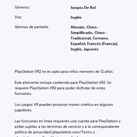
e
p
i
n
s
u
s
Géneros:
Juegos De Rol
e
t
v
n
n
P
r
o
Voz:
Inglés
t
t
u
o
l
o
o
e
l
Idiomas de pantalla:
Alemán, Chino -
ú
s
s
d
e
Simplificado, Chino -
m
d
d
e
s
Tradicional, Coreano,
e
e
e
s
d
Español, Francés (Francia),
n
i
c
j
e
Inglés, Japonés
e
n
á
u
l
s
t
m
g
j
d
e
a
a
u
e
r
r
r
e
a
PlayStation VR2 no es apto para niños menores de 12 años.
é
a
y
g
u
s
n
d
o
d
Este elemento incluye contenido para PlayStation VR2. Se 
o
i
e
e
i
requiere PlayStation VR2 para poder disfrutar de estas 
i
e
s
n
o
funciones.
n
f
p
c
i
f
e
l
u
n
Los juegos VR pueden provocar mareo cinético en algunos 
o
c
a
a
d
jugadores.
r
t
z
l
i
m
o
a
q
v
Las funciones en línea requieren una cuenta para PlayStation y 
a
s
r
u
i
están sujetas a los términos de servicio y a la correspondiente 
c
q
t
i
d
política de privacidad (playstation.com/Terms y 
i
u
e
e