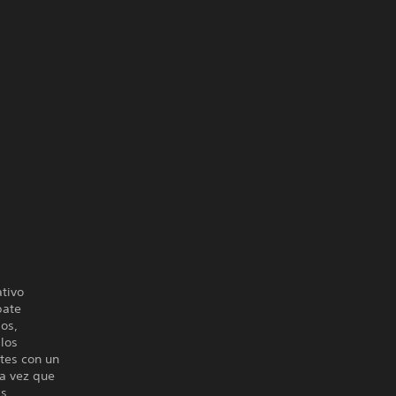
ativo
bate
os,
 los
tes con un
la vez que
as