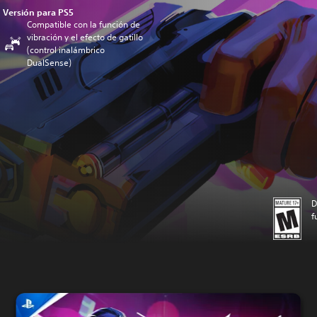
Versión para PS5
Compatible con la función de
vibración y el efecto de gatillo
(control inalámbrico
DualSense)
D
f