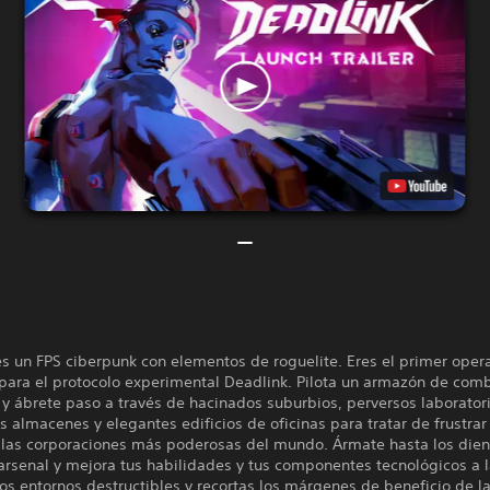
s un FPS ciberpunk con elementos de roguelite. Eres el primer oper
 para el protocolo experimental Deadlink. Pilota un armazón de com
y ábrete paso a través de hacinados suburbios, perversos laboratori
 almacenes y elegantes edificios de oficinas para tratar de frustrar
 las corporaciones más poderosas del mundo. Ármate hasta los dien
arsenal y mejora tus habilidades y tus componentes tecnológicos a 
os entornos destructibles y recortas los márgenes de beneficio de l