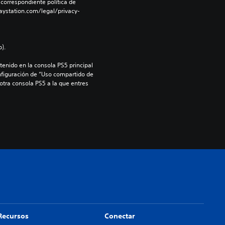
 correspondiente política de 
aystation.com/legal/privacy-
).
enido en la consola PS5 principal 
nfiguración de “Uso compartido de 
 otra consola PS5 a la que entres 
Recursos
Conectar