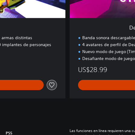
p
u
n
k
De
R
a
 armas distintas
Banda sonora descargable
v
 implantes de personajes
4 avatares de perfil de De
e
Nuevo modo de juego (Time
Desafiante modo de juego
US$28.99
Las funciones en línea requieren una cu
PS5