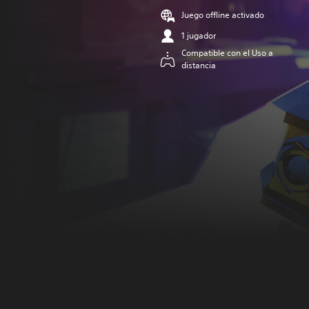
Juego offline activado
1 jugador
Compatible con el Uso a
distancia