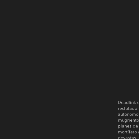
Deadlink e
reclutado
autónomo 
mugrientos
planes de
mortífero 
devastas l