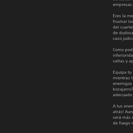
empresas
Eres la me
frustrar l
del cuarte
de dudosa 
caso judici
Como podrá
inferiorid
saltas y a
Equipa tu
mientras t
enemigos a
bocajarro?
adecuado 
A tus enem
atrás! Au
será más 
de fuego 