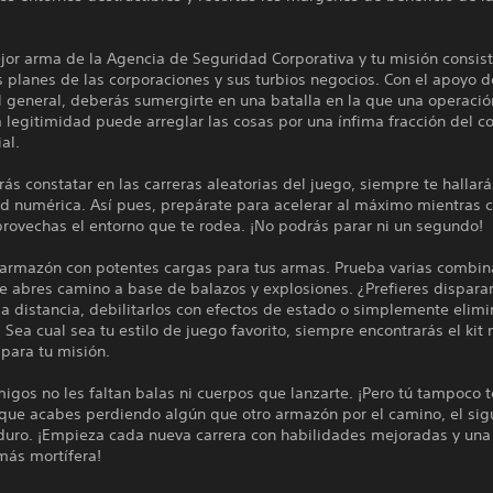
.
jor arma de la Agencia de Seguridad Corporativa y tu misión consis
os planes de las corporaciones y sus turbios negocios. Con el apoyo 
l general, deberás sumergirte en una batalla en la que una operació
legitimidad puede arreglar las cosas por una ínfima fracción del c
al.
s constatar en las carreras aleatorias del juego, siempre te hallará
ad numérica. Así pues, prepárate para acelerar al máximo mientras c
provechas el entorno que te rodea. ¡No podrás parar ni un segundo!
 armazón con potentes cargas para tus armas. Prueba varias combin
e abres camino a base de balazos y explosiones. ¿Prefieres disparar
 distancia, debilitarlos con efectos de estado o simplemente elimi
 Sea cual sea tu estilo de juego favorito, siempre encontrarás el kit
para tu misión.
igos no les faltan balas ni cuerpos que lanzarte. ¡Pero tú tampoco 
nque acabes perdiendo algún que otro armazón por el camino, el sig
duro. ¡Empieza cada nueva carrera con habilidades mejoradas y una
más mortífera!