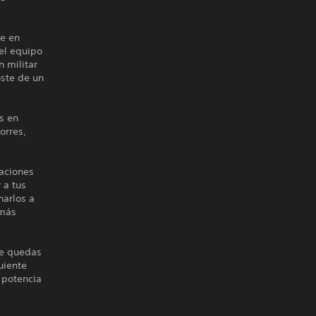
te en
del equipo
n militar
oste de un
s en
orres,
aciones
 a tus
narlos a
 más
te quedas
uiente
 potencia