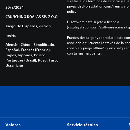
sujetas a los términos de servicio y a la
privacidad (playstation.com/Terms y pl
30/7/2024
policy).
CRUNCHING KOALAS SP. Z O.O.
El software está sujeto a licencia 
Juego De Disparos, Acción
(us.playstation.com/softwarelicense/sp
Inglés
Puedes descargar y reproducir este cont
asociada a tu cuenta (a través de la co
Alemán, Chino - Simplificado,
consola y juego offline”) y en cualquier
Español, Francés (Francia),
con tu misma cuenta.
Inglés, Japonés, Polaco,
Portugués (Brasil), Ruso, Turco,
Ucraniano
Valores
Servicio técnico