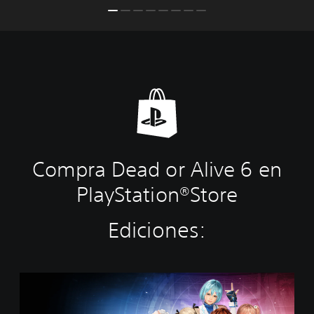
Compra Dead or Alive 6 en
PlayStation®Store
Ediciones:
D
O
A