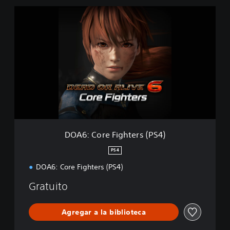
D
O
A
6
:
C
o
r
e
F
i
g
h
DOA6: Core Fighters (PS4)
t
e
PS4
r
DOA6: Core Fighters (PS4)
s
(
Gratuito
P
S
4
Agregar a la biblioteca
)