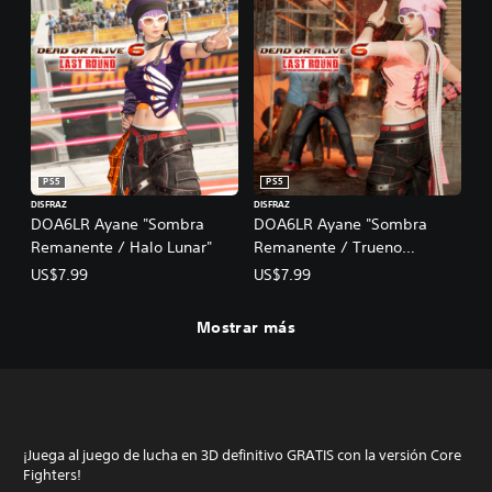
PS5
PS5
DISFRAZ
DISFRAZ
DOA6LR Ayane "Sombra
DOA6LR Ayane "Sombra
Remanente / Halo Lunar"
Remanente / Trueno
Primaveral"
US$7.99
US$7.99
Mostrar más
¡Juega al juego de lucha en 3D definitivo GRATIS con la versión Core
Fighters!