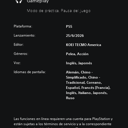
Gameplay
s
e
b
d
r
g
á
e
Modo de práctica, Pausa del juego
e
o
s
r
d
s
a
i
u
o
u
c
Plataforma:
PS5
c
l
n
a
i
a
Lanzamiento:
e
25/6/2026
)
r
m
n
y
e
Editor:
P
KOEI TECMO America
t
s
n
u
o
i
Géneros:
t
Pelea, Acción
e
r
l
e
d
n
Voz:
Inglés, Japonés
e
i
e
o
n
n
s
s
Idiomas de pantalla:
Alemán, Chino -
c
c
c
i
Simplificado, Chino -
i
l
a
n
Tradicional, Coreano,
a
u
m
c
Español, Francés (Francia),
r
y
b
o
Inglés, Italiano, Japonés,
l
e
i
n
Ruso
o
s
a
s
s
u
r
e
v
b
l
c
o
t
o
u
Las funciones en línea requieren una cuenta para PlayStation y 
l
í
s
e
están sujetas a los términos de servicio y a la correspondiente 
ú
t
c