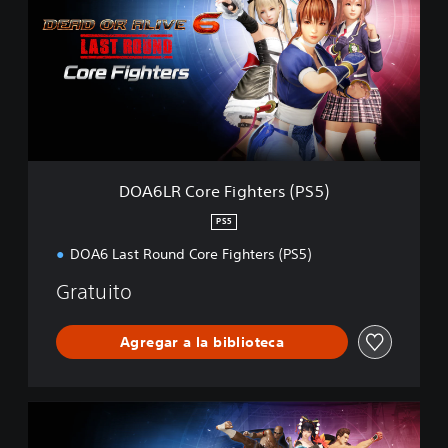
6
L
R
C
o
r
e
F
i
g
DOA6LR Core Fighters (PS5)
h
t
PS5
e
DOA6 Last Round Core Fighters (PS5)
r
s
Gratuito
(
P
S
Agregar a la biblioteca
5
)
D
O