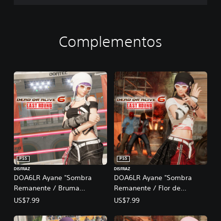
Complementos
PS5
PS5
DISFRAZ
DISFRAZ
DOA6LR Ayane "Sombra
DOA6LR Ayane "Sombra
Remanente / Bruma
Remanente / Flor de
Umbría"
Mandarina"
US$7.99
US$7.99