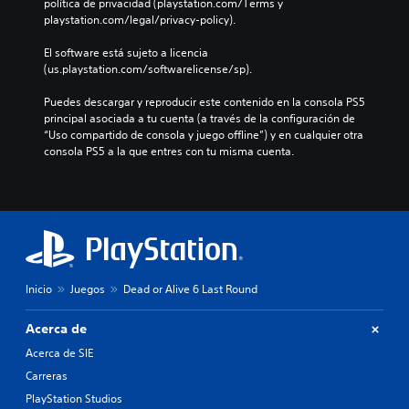
n
política de privacidad (playstation.com/Terms y 
m
u
o
c
playstation.com/legal/privacy-policy).
e
l
n
i
n
o
t
a
El software está sujeto a licencia 
e
s
r
s
(us.playstation.com/softwarelicense/sp).
s
p
o
d
d
a
l
u
Puedes descargar y reproducir este contenido en la consola PS5 
e
r
e
r
principal asociada a tu cuenta (a través de la configuración de 
a
a
s
a
“Uso compartido de consola y juego offline”) y en cualquier otra 
u
l
a
n
consola PS5 a la que entres con tu misma cuenta.
d
a
u
t
i
h
n
e
o
i
a
t
i
s
d
o
n
t
i
d
d
o
s
o
i
r
p
e
v
i
o
l
i
a
Inicio
Juegos
Dead or Alive 6 Last Round
s
j
d
y
i
u
u
l
c
Acerca de
e
a
o
i
g
l
Acerca de SIE
s
ó
o
e
p
n
Carreras
p
s
e
p
a
PlayStation Studios
.
r
r