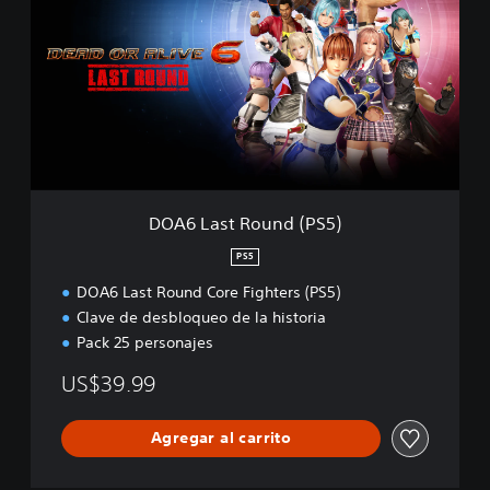
A
6
L
a
s
t
R
o
u
n
d
DOA6 Last Round (PS5)
(
P
PS5
S
DOA6 Last Round Core Fighters (PS5)
5
)
Clave de desbloqueo de la historia
Pack 25 personajes
US$39.99
Agregar al carrito