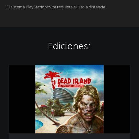
El sistema PlayStation®Vita requiere el Uso a distancia.
Ediciones:
D
e
a
d
I
s
l
a
n
d
D
e
f