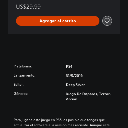
i
US$29.99
t
i
Agregar al carrito
v
e
C
o
l
l
e
c
t
Plataforma:
PS4
i
Lanzamiento:
o
31/5/2016
n
Editor:
Deep Silver
Géneros:
Juego De Disparos, Terror,
Acción
Para jugar a este juego en PS5, es posible que tengas que 
actualizar el software a la versión más reciente. Aunque este 