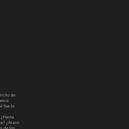
rcito de
único
é fue lo
. ¿Hasta
ma? ¿Acaso
s de los