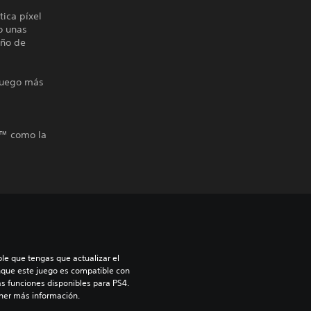
tica píxel
o unas
eño de
 juego más
S4™ como la
le que tengas que actualizar el 
nque este juego es compatible con 
as funciones disponibles para PS4. 
ner más información.