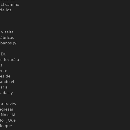
! El camino
de los
 y salta
fábricas
rbanos ¡y
 Dr.
te tocará a
as
ente.
tes de
sando el
car a
radas y
 a través
egresar
 No está
ado. ¿Qué
 lo que