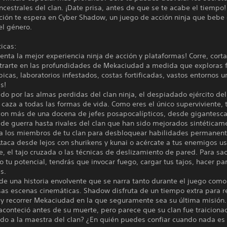
cestrales del clan. ¡Date prisa, antes de que se te acabe el tiempo
ción te espera en Cyber Shadow, un juego de acción ninja que bebe 
el género.
ticas:
enta la mejor experiencia ninja de acción y plataformas! Corre, corta
trarte en las profundidades de Mekaciudad a medida que exploras 
bicas, laboratorios infestados, costas fortificadas, vastos entornos u
s!
do por las almas perdidas del clan ninja, el despiadado ejército del
caza a todas las formas de vida. Como eres el único superviviente, 
 con más de una docena de jefes posapocalípticos, desde gigantesc
de guerra hasta rivales del clan que han sido mejorados sintéticam
 a los miembros de tu clan para desbloquear habilidades permanen
Ataca desde lejos con shurikens y kunai o acércate a tus enemigos u
e, el tajo cruzada o las técnicas de deslizamiento de pared. Para sa
do tu potencial, tendrás que invocar fuego, cargar tus tajos, hacer pa
s.
 de una historia envolvente que se narra tanto durante el juego como
as escenas cinemáticas. Shadow disfruta de un tiempo extra para r
 y recorrer Mekaciudad en la que seguramente sea su última misión.
aconteció antes de su muerte, pero parece que su clan fue traicion
ado a la maestra del clan? ¿En quién puedes confiar cuando nada es