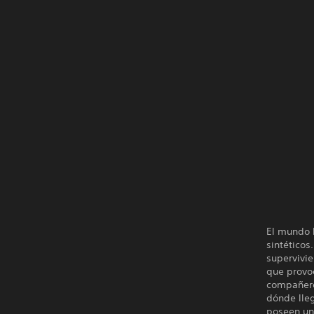
El mundo 
sintético
supervivie
que provoc
compañero 
dónde lleg
poseen un 