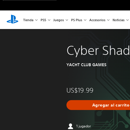
Tienda
PS5
Juegos
PS Plus
Accesorios
Noticias
Cyber Sha
YACHT CLUB GAMES
US$19.99
Agregar al carrito
1 jugador