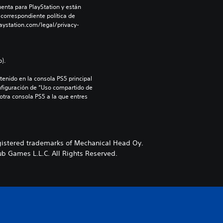
enta para PlayStation y están 
 correspondiente política de 
aystation.com/legal/privacy-
).
enido en la consola PS5 principal 
nfiguración de “Uso compartido de 
 otra consola PS5 a la que entres 
istered trademarks of Mechanical Head Oy.
ub Games L.L.C. All Rights Reserved.