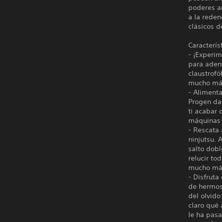
poderes an
a la reden
clásicos d
Caracterís
- ¡Experim
para aden
claustrofó
mucho má
- Alimenta
Progen da 
ti acabar
máquinas 
- Rescata
ninjutsu. 
salto dobl
relucir to
mucho má
- Disfruta
de hermos
del olvido
claro qué 
le ha pas