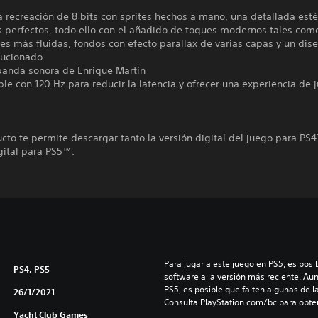
a recreación de 8 bits con sprites hechos a mano, una detallada esté
s perfectos, todo ello con el añadido de toques modernos tales com
s más fluidas, fondos con efecto parallax de varias capas y un dis
lucionado.
 banda sonora de Enrique Martín
le con 120 Hz para reducir la latencia y ofrecer una experiencia de
cto te permite descargar tanto la versión digital del juego para P
gital para PS5™.
Para jugar a este juego en PS5, es posib
PS4, PS5
software a la versión más reciente. Au
PS5, es posible que falten algunas de l
26/1/2021
Consulta PlayStation.com/bc para obte
Yacht Club Games