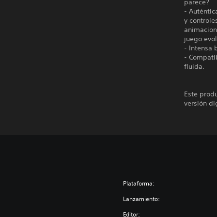
parece?
- Auténtic
y controle
animacione
juego evo
- Intensa
- Compatib
fluida.
Este produ
versión di
Plataforma:
Lanzamiento:
Editor: