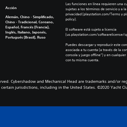
Las funciones en línea requieren una cu
Acción
sujetas a los términos de servicio y a la
privacidad (playstation.com/Terms y pl
Alemán, Chino - Simplificado,
policy).
Chino - Tradicional, Coreano,
Español, Francés (Francia),
El software está sujeto a licencia 
Inglés, Italiano, Japonés,
(us.playstation.com/softwarelicense/sp
Portugués (Brasil), Ruso
Puedes descargar y reproducir este cont
asociada a tu cuenta (a través de la co
consola y juego offline”) y en cualquier
con tu misma cuenta.
erved. Cybershadow and Mechanical Head are trademarks and/or reg
certain jurisdictions, including in the United States. ©2020 Yacht Cl