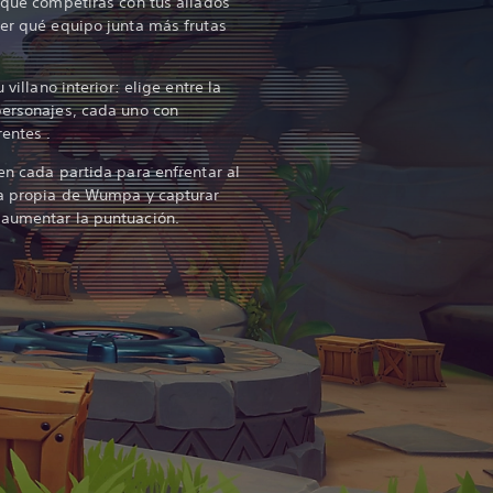
a que competirás con tus aliados
ver qué equipo junta más frutas
 villano interior: elige entre la
personajes, cada uno con
entes .
en cada partida para enfrentar al
va propia de Wumpa y capturar
 aumentar la puntuación.