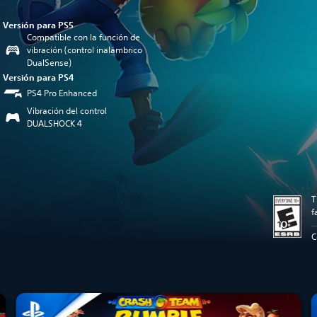
Versión para PS5
Compatible con la función de
vibración (control inalámbrico
DualSense)
Versión para PS4
PS4 Pro Enhanced
Vibración del control
DUALSHOCK 4
T
f
C