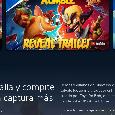
alla y compite
Héroes y villanos del universo d
salvaje juego multijugador onli
n captura más
creado por Toys for Bob, el mi
Bandicoot 4: It’s About Time
.
.
Elige a tu personaje entre una s