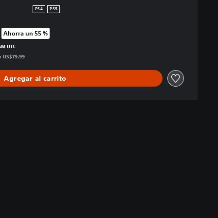
PS4
PS5
Ahorra un 55 %
 precio original de US$79.99
 AM UTC
s: US$79.99
Agregar al carrito