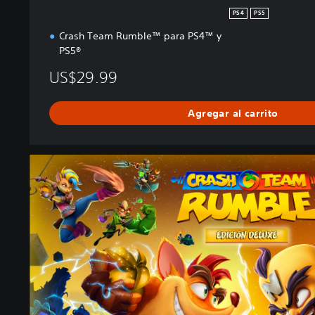
PS4
PS5
Crash Team Rumble™ para PS4™ y
PS5®
US$29.99
Agregar al carrito
E
d
i
c
i
ó
n
D
e
l
u