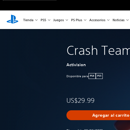
Tienda
PS5
Juegos
PS Plus
Accesorios
Noticias
Crash Tea
Activision
Disponible para
PS4
PS5
US$29.99
Agregar al carrito