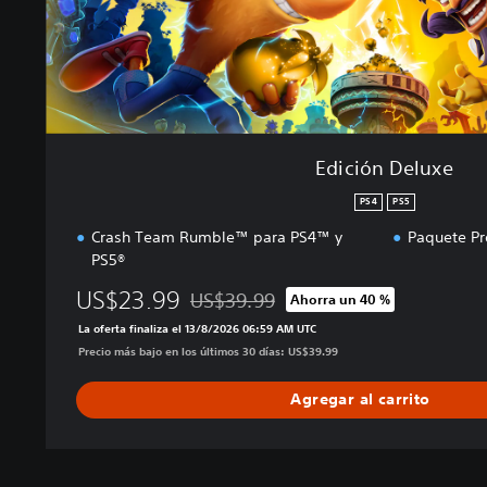
x
e
Edición Deluxe
PS4
PS5
Crash Team Rumble™ para PS4™ y
Paquete Pro
PS5®
US$23.99
US$39.99
Ahorra un 40 %
Rebajado del precio original de US$39.99
La oferta finaliza el 13/8/2026 06:59 AM UTC
Precio más bajo en los últimos 30 días: US$39.99
Agregar al carrito