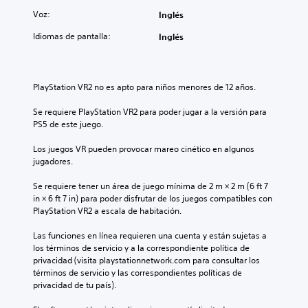
i
l
a
i
ó
Voz:
Inglés
o
r
n
n
s
a
s
Idiomas de pantalla:
Inglés
f
c
q
u
r
o
u
b
o
n
e
t
n
t
s
í
t
PlayStation VR2 no es apto para niños menores de 12 años.
r
e
t
a
o
p
u
l
Se requiere PlayStation VR2 para poder jugar a la versión para 
l
u
l
(
PS5 de este juego.
e
e
o
H
s
d
s
U
Los juegos VR pueden provocar mareo cinético en algunos 
d
a
p
D
jugadores.
e
n
o
)
l
o
r
s
Se requiere tener un área de juego mínima de 2 m × 2 m (6 ft 7 
j
í
q
e
in × 6 ft 7 in) para poder disfrutar de los juegos compatibles con 
u
r
u
p
PlayStation VR2 a escala de habitación.
e
l
e
r
g
o
e
e
Las funciones en línea requieren una cuenta y están sujetas a 
o
s
l
s
los términos de servicio y a la correspondiente política de 
e
s
j
e
privacidad (visita playstationnetwork.com para consultar los 
n
o
u
n
términos de servicio y las correspondientes políticas de 
c
n
e
t
privacidad de tu país).
u
i
g
a
a
d
o