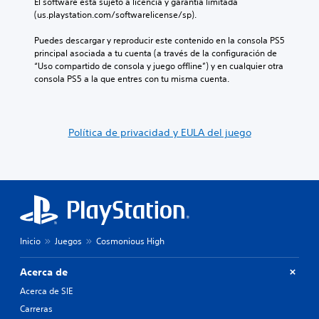
d
El software está sujeto a licencia y garantía limitada 
l
o
n
e
(us.playstation.com/softwarelicense/sp).
q
s
o
u
u
a
i
n
Puedes descargar y reproducir este contenido en la consola PS5 
i
t
n
a
principal asociada a tu cuenta (a través de la configuración de 
e
u
c
m
“Uso compartido de consola y juego offline”) y en cualquier otra 
r
a
l
a
consola PS5 a la que entres con tu misma cuenta.
m
l
u
n
o
r
y
e
m
e
e
r
e
d
d
a
Política de privacidad y EULA del juego
n
e
i
q
t
d
á
u
o
o
l
e
.
r
o
p
.
g
e
o
r
R
h
m
L
e
a
i
e
c
b
Inicio
Juegos
Cosmonious High
t
c
o
l
e
t
r
a
l
Acerca de
d
o
d
e
o
Acerca de SIE
r
a
e
.
d
t
Carreras
r